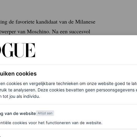
ing de favoriete kandidaat van de Milanese
twerper van Moschino. Na een succesvol
dit jaar
. De show in september tijdens Milan
et vier door stylisten ontworpen
 het huis, na Scott, Rossella Jardini en de
ruiken cookies
ken cookies en vergelijkbare technieken om onze website goed te la
ruik te analyseren. Deze cookies bevatten geen persoonsgegevens en
f je hier in voor de Vogue-nieuwsbrief.
 tot jou als individu.
van de website
ng van de website
voor kort was hij hoofd vrouwenmode bij Gucci.
Altijd aan
ntiële cookies voor het functioneren van de website.
erkte onder de creatieve leiding van zowel
oter te dromen en duwde me verder vooruit”,