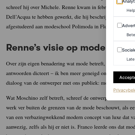
Analyt
schreef hij over Michele. Renne kwam in februari 2004 bij 
Help
Dell’Acqua te hebben gewerkt, die hij beschrijft als “mijn
Adverten
afgestudeerd aan modeschool Polimoda in Florence.
Advert
Bete
Renne’s visie op mode
Sociale m
Social
Late
Over zijn eigen benadering wat mode betreft, deelde Renn
antwoorden dicteert – ik ben meer geneigd om de juiste v
Accepte
dialoog van de ontwerper met ons publiek: mode is van na
Privacybel
Wat Moschino zelf betreft, schreef de ontwerper: “Franco ho
werk ver buiten de grenzen van de mode beschouwt, als e
van een verbazingwekkend modern concept van luxe dat van
aanwezig, zelfs als hij er niet is. Franco leerde ons dat m