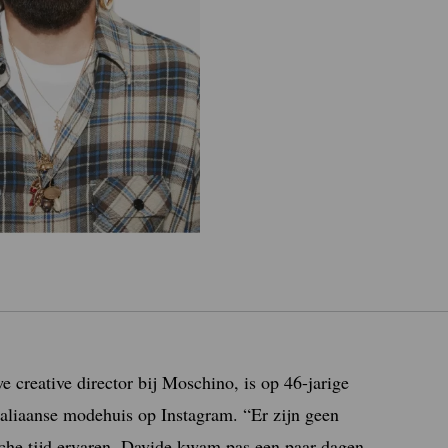
 creative director bij Moschino, is op 46-jarige
 Italiaanse modehuis op Instagram.
“Er zijn geen
sche tijd ervaren. Davide kwam pas een paar dagen