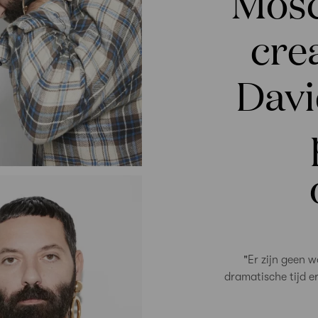
Mosc
cre
Davi
"Er zijn geen w
dramatische tijd e