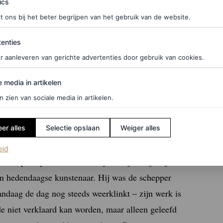
ics
Gucci na bijna vier jaar naast Alessandro
t ons bij het beter begrijpen van het gebruik van de website.
 eerste leraar en mentor in de mode”. Renne was
ties
enties
r aanleveren van gerichte advertenties door gebruik van cookies.
edia in artikelen
e media in artikelen
n zien van sociale media in artikelen.
e het volgende: “Ik heb een hekel aan mode die
raag te vinden, dan komen de antwoorden in de
er alles
Selectie opslaan
Weiger alles
ture maatwerk.”
(opent in een nieuw tabblad)
eid
udt pas op een buitenbeentje te zijn als je zijn
en hedendaagse kunstenaar. Hij was de schepper
daag de dag nog steeds weerklinkt – zijn werk is
ode niet verklaard kan worden, maar alleen geleefd