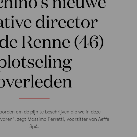
hino’s nieuwe
ative director
de Renne (46)
plotseling
overleden
oorden om de pijn te beschrijven die we in deze
rvaren", zegt Massimo Ferretti, voorzitter van Aeffe
SpA.