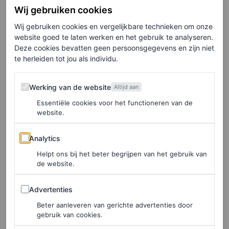
Wij gebruiken cookies
Twee iconische merken die geen introductie behoeven
Wij gebruiken cookies en vergelijkbare technieken om onze
bundelen hun krachten voor een negendelige
website goed te laten werken en het gebruik te analyseren.
Deze cookies bevatten geen persoonsgegevens en zijn niet
apparelcollectie. Het denim heritage van Levi’s wordt
te herleiden tot jou als individu.
gecombineerd met de atletische codes van Jordan om
klassieke stijlen opnieuw vorm te geven. Wat centraal
Werking van de website
Werking van de website
Altijd aan
staat in de samenwerking is de Air Jordan 3 die in vier
Essentiële cookies voor het functioneren van de
website.
nieuwe kleuren wordt uitgebracht met een vleugje
spijkerstof. Uiteraard kan in de collectie van schoenen,
Analytics
Analytics
jassen, t-shirts, een pet en een broek een goed denim jack
Helpt ons bij het beter begrijpen van het gebruik van
niet ontbreken. De collectie is te koop vanaf 20 februari
de website.
in geselecteerde Levi’s-winkels.
Advertenties
Advertenties
Vans x Parra
Beter aanleveren van gerichte advertenties door
gebruik van cookies.
Fans van skatecultuur opgelet: twee streetwear-helden