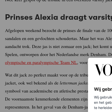
Prinses Alexia draagt varsi
Afgelopen weekend bezocht de prinses de finale van de 100
sandalen en een gevlochten schoudertas. Maar het was Alexi
aandacht trok. Deze jas is niet zomaar een jack; het komt 
Spelen, ontworpen door het Nederlandse merk Denham. De
olympische en paralympische Team NL
, voor zowel de ope
Wat dit jack zo perfect maakt voor op de tribune, is de ide
jacket, ook wel bekend als de
letterman jacket
, ontstond o
Wij geb
symbool van academische en atletische prestatie. De jas i
Wij gebrui
De voornaamste kenmerkende elementen zijn de geborduurd
en het geb
representeren. In het geval van de Denham-jas is dit natuu
te herleiden