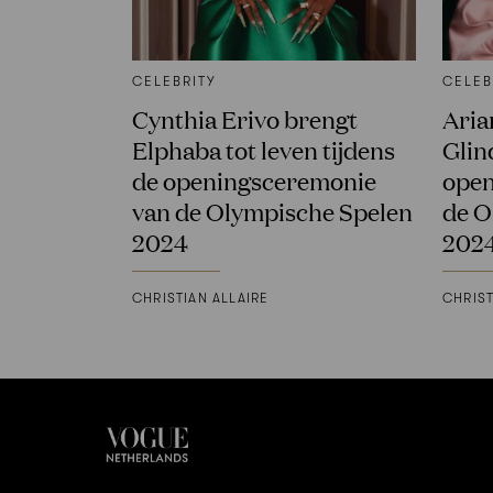
CELEBRITY
CELEB
Cynthia Erivo brengt
Aria
Elphaba tot leven tijdens
Glin
de openingsceremonie
open
van de Olympische Spelen
de O
2024
202
CHRISTIAN ALLAIRE
CHRIST