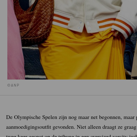
©ANP
De Olympische Spelen zijn nog maar net begonnen, maar pri
aanmoedigingsoutfit gevonden. Niet alleen draagt ze graa
twee keer gespot op de tribune in een oversized varsity jac