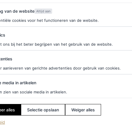
 cijfers 24 voor het jaartal. Op de voorkant van de
van de website
ng van de website
Altijd aan
 groot logo.
ntiële cookies voor het functioneren van de website.
f je hier in voor de Vogue-nieuwsbrief.
ics
t ons bij het beter begrijpen van het gebruik van de website.
 opnam tegen Turkije, werd Alexia opnieuw gespot
ties
enties
e het met een zwarte outfit en droeg ze haar haar
r aanleveren van gerichte advertenties door gebruik van cookies.
 haar favoriete item voor de Spelen heeft gevonden.
edia in artikelen
gbaar, dus je kunt er net zo bij zitten als onze
e media in artikelen
n zien van sociale media in artikelen.
er alles
Selectie opslaan
Weiger alles
(opent in een nieuw tabblad)
eid