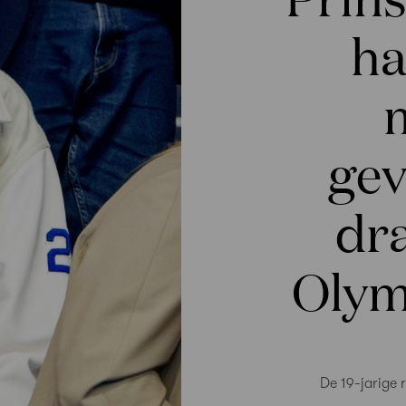
ha
gev
dr
Olym
De 19-jarige r