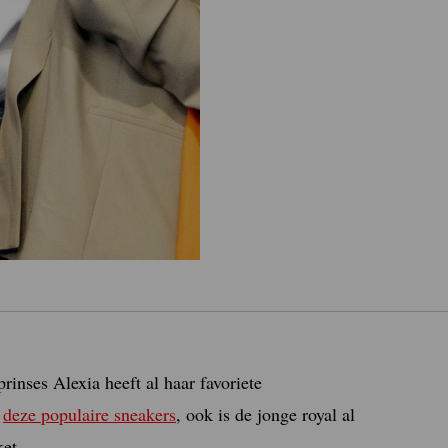
nses Alexia heeft al haar favoriete
g
deze populaire sneakers
, ook is de jonge royal al
ket.