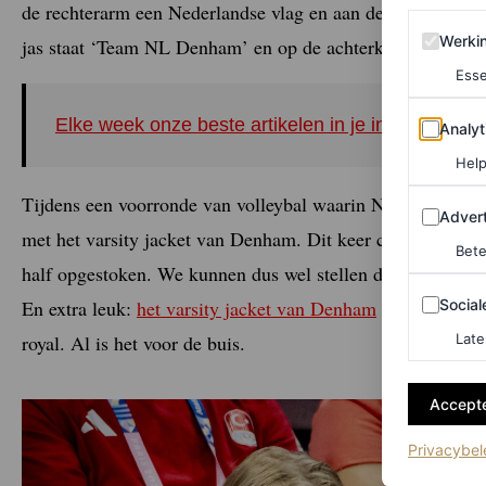
de rechterarm een Nederlandse vlag en aan de linkerkant de
Werking 
Werki
jas staat ‘Team NL Denham’ en op de achterkant prijkt een
Esse
Analytics
Elke week onze beste artikelen in je inbox? Schrij
Analyt
Help
Tijdens een voorronde van volleybal waarin Nederland het
Adverten
Advert
met het varsity jacket van Denham. Dit keer combineerde z
Bete
half opgestoken. We kunnen dus wel stellen dat de prinses
Sociale m
En extra leuk:
het varsity jacket van Denham
is nog verkrij
Social
Late
royal. Al is het voor de buis.
Accepte
Privacybel