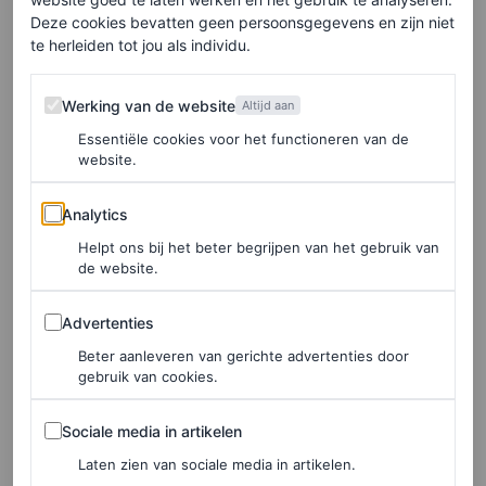
Deze cookies bevatten geen persoonsgegevens en zijn niet
kledingcollages uit zijn jeugd bevatte (een kitten,
te herleiden tot jou als individu.
achtbaan, astronaut) en afbeeldingen van zijn ouders
toen ze aan het daten waren.
Werking van de website
Werking van de website
Altijd aan
Essentiële cookies voor het functioneren van de
Station to Station
is een album en nummer van David
website.
Bowie uit 1976 dat een prominente rol speelde in
Analytics
Analytics
Christiane F
. Deze film is favoriet van de ontwerper (in
Helpt ons bij het beter begrijpen van het gebruik van
2018 lanceerde hij een capsulecollectie geïnspireerd op
de website.
de film). Ook is Bowie al lang een inspiratie voor
Advertenties
Simons: in zijn eerste collectie waren T-shirts
Advertenties
Beter aanleveren van gerichte advertenties door
gezeefdrukt met afbeeldingen van het album
Aladdin
gebruik van cookies.
Sane
en zijn debuutshow bij Calvin Klein opende met
Sociale media in artikelen
Bowies nummer
This Is Not America
.
Sociale media in artikelen
Laten zien van sociale media in artikelen.
De volgende keer dat we Simons zien, is in januari