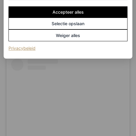
tijdens
Prada’s
menswear
modeshow in Milaan. Sinds
Accepteer alles
begin 2020 is hij co-creative director van het Italiaanse
Selectie opslaan
modehuis.
Weiger alles
(opent in een nieuw tabblad)
Privacybeleid