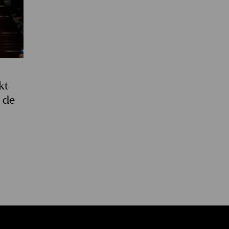
kt
j de