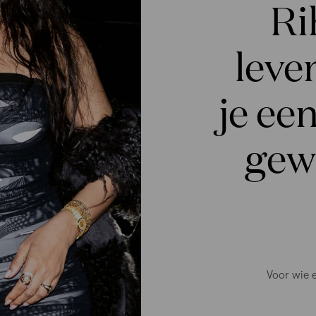
Ri
leve
je ee
gew
Voor wie e