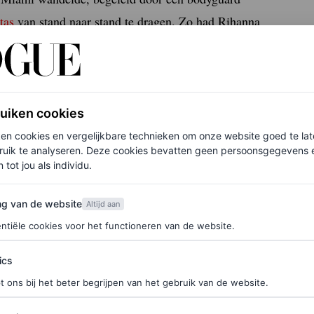
tas
van stand naar stand te dragen. Zo had Rihanna
n nauwsluitende MM6 Maison Margiela-jurk
ren expres gescheurd en geladderd, met de look
ruiken cookies
ken cookies en vergelijkbare technieken om onze website goed te la
ruik te analyseren. Deze cookies bevatten geen persoonsgegevens en
 tot jou als individu.
e’ panty
van de website
ng van de website
Altijd aan
vasalia’s herfst/winter 2024-show voor
ntiële cookies voor het functioneren van de website.
en marcheerden die een overweldigende montage
e waren vastgebonden, cocktailjurken gemaakt van
ics
it bh’s. Ook Rihanna drapeerde zichzelf met een
t ons bij het beter begrijpen van het gebruik van de website.
ty.
ties