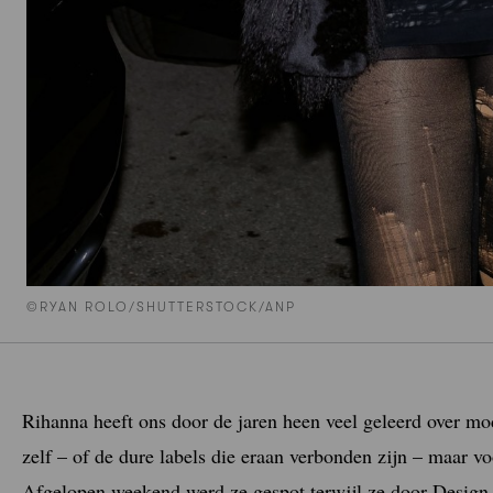
©RYAN ROLO/SHUTTERSTOCK/ANP
Rihanna heeft ons door de jaren heen veel geleerd over mod
zelf – of de dure labels die eraan verbonden zijn – maar 
Afgelopen weekend werd ze gespot terwijl ze door Desig