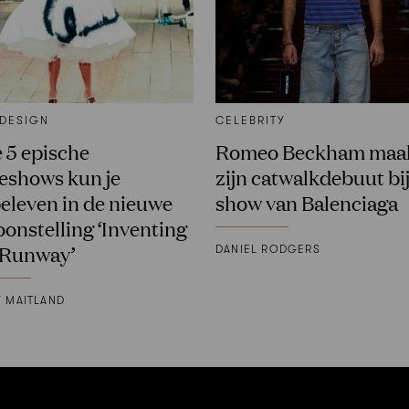
 DESIGN
CELEBRITY
 5 epische
Romeo Beckham maa
shows kun je
zijn catwalkdebuut bi
eleven in de nieuwe
show van Balenciaga
oonstelling ‘Inventing
 Runway’
DANIEL RODGERS
Y MAITLAND