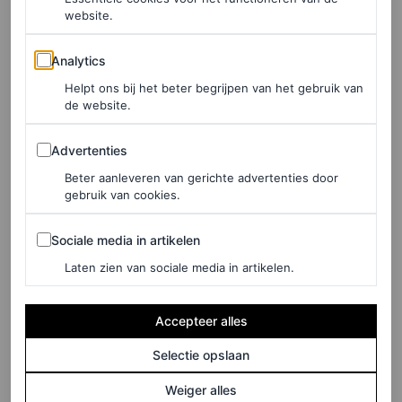
website.
Analytics
Analytics
Helpt ons bij het beter begrijpen van het gebruik van
de website.
Advertenties
Advertenties
Beter aanleveren van gerichte advertenties door
©OLIVIA WONG/GETTY IMAGES
gebruik van cookies.
Sociale media in artikelen
Sociale media in artikelen
LEES OOK
Laten zien van sociale media in artikelen.
Deze celebrity-koppels maken van de Oscars
2026 een date night
OLIVIA ALLEN
Accepteer alles
Selectie opslaan
Vanity Fair Oscars Party
Weiger alles