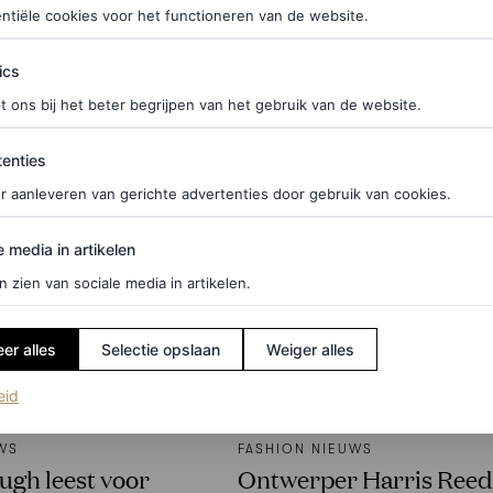
PORSCHE
ntiële cookies voor het functioneren van de website.
ics
t ons bij het beter begrijpen van het gebruik van de website.
ties
enties
r aanleveren van gerichte advertenties door gebruik van cookies.
edia in artikelen
e media in artikelen
n zien van sociale media in artikelen.
er alles
Selectie opslaan
Weiger alles
(opent in een nieuw tabblad)
eid
WS
FASHION NIEUWS
ugh leest voor
Ontwerper Harris Reed