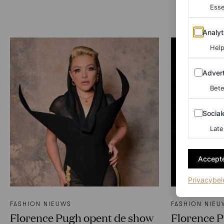
Esse
Analytics
Analyt
Help
Adverten
Advert
Bete
Sociale m
Social
Late
Accepte
Privacybel
FASHION NIEUWS
FASHION NIEU
Florence Pugh opent de show
Florence P