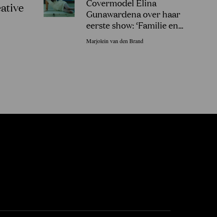
Covermodel Elina
ative
Gunawardena over haar
eerste show: ‘Familie en
vrienden in Sri Lanka gingen
Marjolein van den Brand
uit hun dak!’