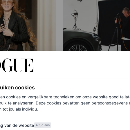
PARTNERSHIP
 stopt als creative
Deze nieuwe campagne
ruiken cookies
an Nina Ricci
geschoten door
ken cookies en vergelijkbare technieken om onze website goed te la
gerenommeerd fotogra
ruik te analyseren. Deze cookies bevatten geen persoonsgegevens en
 tot jou als individu.
B
Bastiaan Woudt is een p
art
van de website
ng van de website
Altijd aan