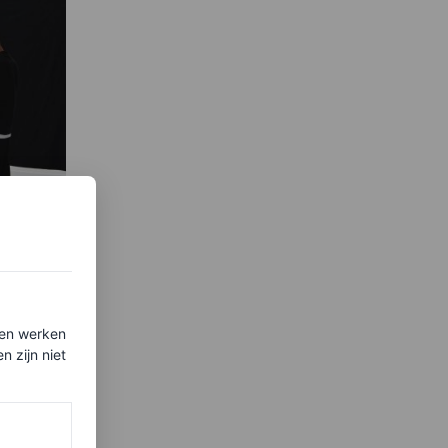
ten werken
af
 zijn niet
iece of