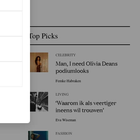
Top Picks
CELEBRITY
Man, I need Olivia Deans
podiumlooks
Femke Habraken
LIVING
‘Waarom ik als veertiger
ineens wil trouwen’
Eva Wiseman
FASHION