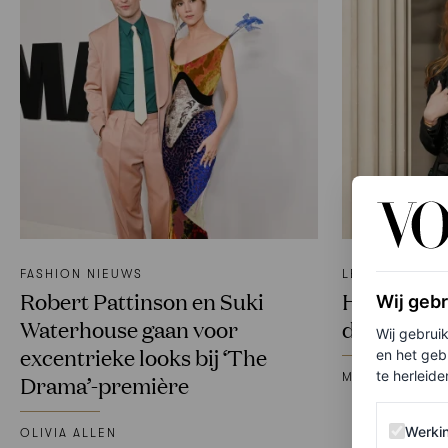
FASHION NIEUWS
LEADERS
Robert Pattinson en Suki
Harris Reed
Wij geb
Waterhouse gaan voor
director v
Wij gebrui
excentrieke looks bij ‘The
en het geb
te herleiden
MALIHA SHOAI
Drama’-première
Werking 
Werki
OLIVIA ALLEN