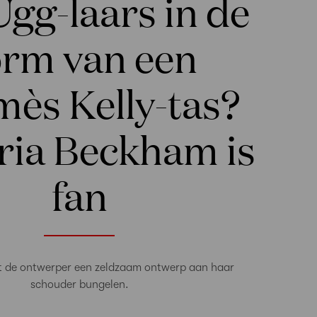
gg-laars in de
orm van een
ès Kelly-tas?
ria Beckham is
fan
ft de ontwerper een zeldzaam ontwerp aan haar
schouder bungelen.