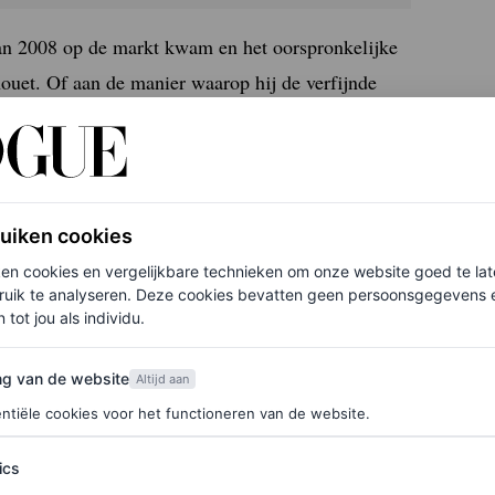
van 2008 op de markt kwam en het oorspronkelijke
houet. Of aan de manier waarop hij de verfijnde
k gaf. Dan was er nog de Shadow Birkin, die
de clochette – humoristisch, grensverleggend, maar
ruiken cookies
ken cookies en vergelijkbare technieken om onze website goed te la
ruik te analyseren. Deze cookies bevatten geen persoonsgegevens en
says dochter
 tot jou als individu.
van de website
ng van de website
Altijd aan
ntiële cookies voor het functioneren van de website.
s-tassen
ics