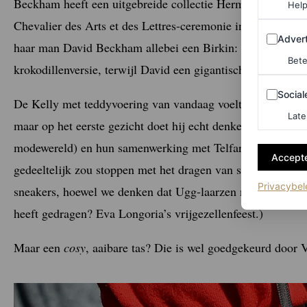
Beckham heeft een uitgebreide collectie Hermès-tassen, 
Help
Chevalier des Arts et des Lettres-ceremonie in het Minister
Adverten
Advert
haar man David Beckham allebei een Birkin: Victoria koo
Bete
krokodillenversie, terwijl David een gigantische Hermès H
Sociale m
Social
De Kelly met teddyvoering van vandaag voelt net zo fris aa
Late
maar op het eerste gezicht doet hij echt denken aan een Ug
modewereld) en hun samenwerking met Telfar. Beckham, die 
Accepte
gedeeltelijk zou stoppen met het dragen van superhoge ha
Privacybel
sneakers, hoewel we denken dat Ugg-laarzen niet tot haar 
heeft gedragen? Eva Longoria’s vrijgezellenfeest.)
Maar een
cosy
, aaibare tas? Die is wel goedgekeurd door