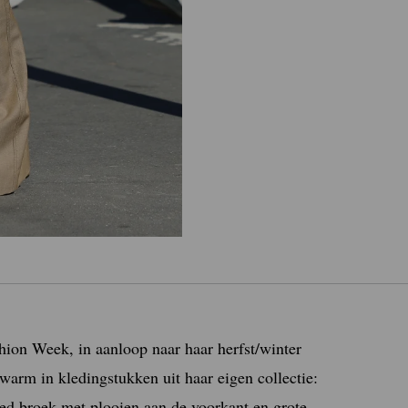
hion Week, in aanloop naar haar herfst/winter
warm in kledingstukken uit haar eigen collectie:
red broek met plooien aan de voorkant en grote