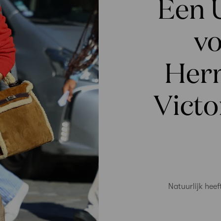
Een U
v
Herm
Victo
Natuurlijk hee