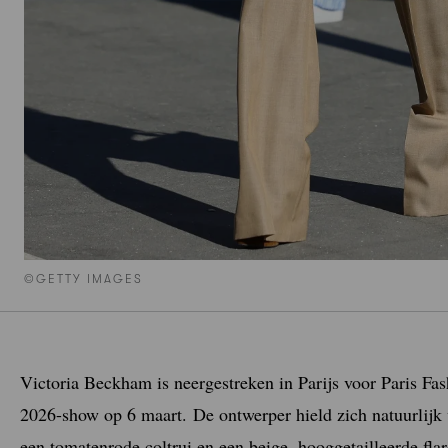
©GETTY IMAGES
Victoria Beckham is neergestreken in Parijs voor Paris Fas
2026-show op 6 maart. De ontwerper hield zich natuurlijk 
een tomatenrode coltrui en een beige, hooggetailleerde fla