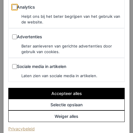
Analytics
Analytics
Vogue maart 2026: Fashion
Helpt ons bij het beter begrijpen van het gebruik van
de website.
Files tot Modern Love
Advertenties
Advertenties
In Vogue’s Fashion Files lees je alle hoogtepunten – het
Beter aanleveren van gerichte advertenties door
debuut
van Jonathan Anderson bij Dior
!
Matthieu Blazy
gebruik van cookies.
voor Chanel
!
– en uiteraard staan we ook stil bij al het
Sociale media in artikelen
Sociale media in artikelen
Nederlandse talent
dat voorbijkwam. Vooral model
Laten zien van sociale media in artikelen.
Caitlin Soetendal viel op, onder andere bij de shows van
Stella McCartney, Givenchy en Hermès. Zo fantastisch
Accepteer alles
dat we haar net voor het einde van het jaar konden
Selectie opslaan
vastleggen voor onze cover, in een met sneeuw bedekt
Weiger alles
New York.
(opent in een nieuw tabblad)
Privacybeleid