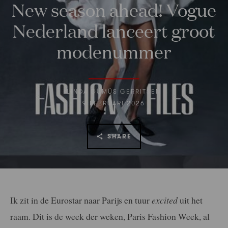
New season ahead! Vogue
Nederland lanceert groot
modenummer
LINDA GÜMÜS GERRITSEN
9 FEBRUARI 2026
SHARE
Ik zit in de Eurostar naar Parijs en tuur
excited
uit het
raam. Dit is de week der weken, Paris Fashion Week, al