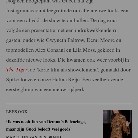
Nog een hoogtepunt was Gucci, dat zijn
Instagramaccount
leegruimde om alle nieuwe looks een
voor een al vóór de show
te onthullen. De dag erna
volgde een presentatie met een
indrukwekkende rij
gasten, onder wie Gwyneth Paltrow, Demi
Moore en
topmodellen Alex Consani en Lila Moss, gekleed in
dezelfde nieuwe looks. Die kwamen ook weer voorbij in
The
Tiger
, de ‘korte film als showelement’, gemaakt door
Spike
Jonze en onze Halina Reijn. Een veelbelovende
eerste glimp van een nieuw tijdperk.
LEES OOK
‘Ik was nooit fan van Demna’s Balenciaga,
maar zijn Gucci belooft veel goeds’
MARJOLEIN VAN DEN BRAND