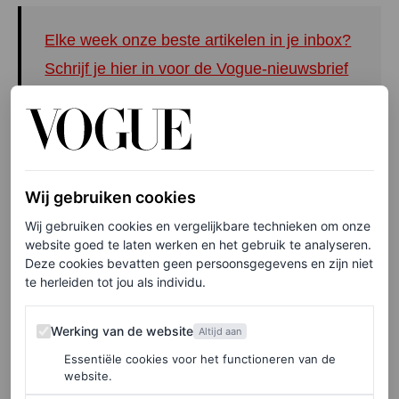
Elke week onze beste artikelen in je inbox?
Schrijf je hier in voor de Vogue-nieuwsbrief
Balenciaga geeft een feest in een privéclub op de
Champs-
Élysées. Het modehuis grijpt met nieuwe
creative director
Pierpaolo Piccioli terug op de klassieke
Wij gebruiken cookies
Balenciaga-stijl, anders
dan zijn voorganger Demna die
Wij gebruiken cookies en vergelijkbare technieken om onze
veel meer underground was.
We gniffelen om enkele
website goed te laten werken en het gebruik te analyseren.
Deze cookies bevatten geen persoonsgegevens en zijn niet
verdwaalde ravers die op het feest
rondlopen en duidelijk
te herleiden tot jou als individu.
de memo niet hebben gekregen dat de
vibe nu chiquer is.
Werking van de website
Tijdens de cocktailparty van Marcus and
me-gin, waar
Werking van de website
Altijd aan
we spontaan belanden, staan we op de dansvloer
naast
Essentiële cookies voor het functioneren van de
website.
Kate Moss en Alex Consani. Alles kan in Parijs.