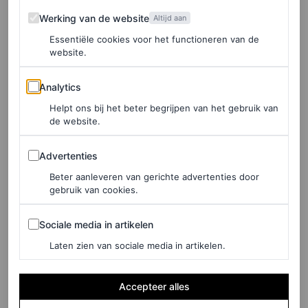
Werking van de website
Werking van de website
Altijd aan
PORSCHE
Essentiële cookies voor het functioneren van de
website.
FASHION
9 outfitcombinaties om in
Analytics
Analytics
het tussenseizoen te
Helpt ons bij het beter begrijpen van het gebruik van
proberen – rechtstreeks
de website.
van de runway
Advertenties
Advertenties
ANDREA ZENDEJAS
Beter aanleveren van gerichte advertenties door
gebruik van cookies.
SHOPPING
Sociale media in artikelen
Sociale media in artikelen
Check yourself! 8 manieren
om ruiten te dragen deze
Laten zien van sociale media in artikelen.
herfst
Accepteer alles
ANDREA ZENDEJAS