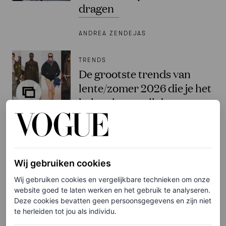
dragen
ANDREA ZENDEJAS
TRENDS
De grootste trends van
lente/zomer 2026 die je het
hele seizoen wil dragen
ANDREA ZENDEJAS
PARTNERSHIP
Wij gebruiken cookies
Deze nieuwe campagne
geschoten door
Wij gebruiken cookies en vergelijkbare technieken om onze
website goed te laten werken en het gebruik te analyseren.
gerenommeerd fotograaf
Deze cookies bevatten geen persoonsgegevens en zijn niet
Bastiaan Woudt is een piece
te herleiden tot jou als individu.
of art