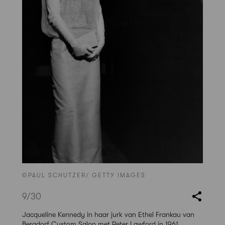
©PAUL SCHUTZER/ GETTY IMAGES
9
/30
Jacqueline Kennedy in haar jurk van Ethel Frankau van
Bergdorf Custom Salon met Peter Lawford in 1961.