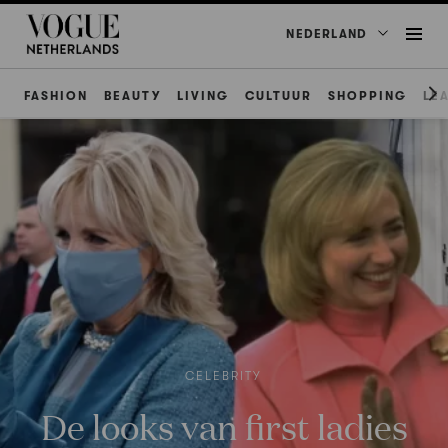
NEDERLAND
FASHION
BEAUTY
LIVING
CULTUUR
SHOPPING
LE
CELEBRITY
De looks van first ladies