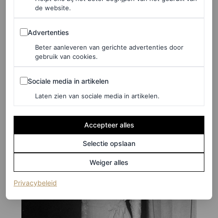
de website.
©EDWARD STEICHEN/GETTY IMAGES
Advertenties
Advertenties
5
/30
Beter aanleveren van gerichte advertenties door
gebruik van cookies.
Eleanor Roosevelt in 1941.
Sociale media in artikelen
Sociale media in artikelen
Laten zien van sociale media in artikelen.
Accepteer alles
Selectie opslaan
Weiger alles
(opent in een nieuw tabblad)
Privacybeleid