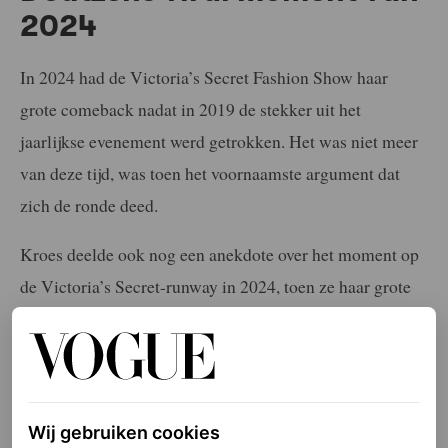
2024
In 2024 had de Victoria’s Secret Fashion Show haar
grote comeback nadat in 2019 de stekker uit het
jaarlijkse evenement werd getrokken. Het was niet meer
van deze tijd, was toen het voornaamste argument dat
zich de ronde deed.
Kroes deelde ook nog een anekdote over het moment op
de Victoria’s Secret-runway in 2024, toen ze haar grote
comeback maakte. Aangezien ze tijdens haar
walk
haar
schoen verloor. “Ik voelde me het boerenmeisje dat
vastzat in de runway en niet meer wist hoe ik dit moest
doen!”, aldus het supermodel lachend. “De laatste keer
Wij gebruiken cookies
begon ik erg zelfverzekerd en ik had er enorm veel zin in.