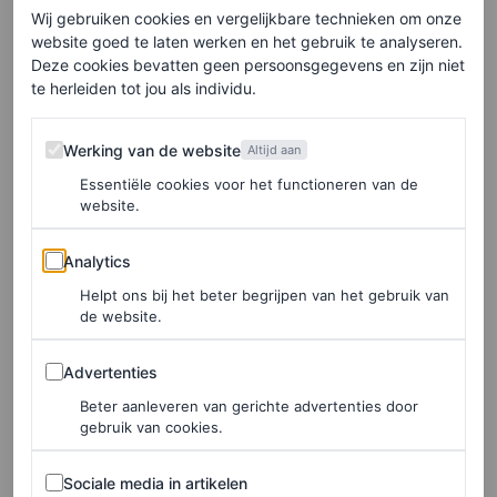
Wij gebruiken cookies en vergelijkbare technieken om onze
Het volgende moment zat ik vast met mijn hak in de
website goed te laten werken en het gebruik te analyseren.
Deze cookies bevatten geen persoonsgegevens en zijn niet
runway. Het is ongelofelijk hoeveel gedachtes er door
te herleiden tot jou als individu.
mijn hoofd gingen: ik kon wel wegrennen en verdwijnen.
Toch fixte ik het op dat moment en dat ging vrij snel.
Werking van de website
Werking van de website
Altijd aan
Achteraf moest ik erg hard om mezelf lachen en ik was
Essentiële cookies voor het functioneren van de
website.
trots op hoe ik die situatie heb opgelost.”
Analytics
Analytics
De tekst gaat verder onder de afbeelding.
Helpt ons bij het beter begrijpen van het gebruik van
de website.
Advertenties
Advertenties
Beter aanleveren van gerichte advertenties door
gebruik van cookies.
Sociale media in artikelen
Sociale media in artikelen