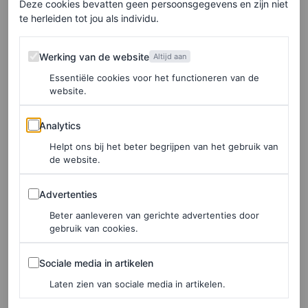
smoking geschikt te maken voor vrouwen, gaf hij het
Deze cookies bevatten geen persoonsgegevens en zijn niet
te herleiden tot jou als individu.
jasje een taille. Ook maakte hij de kraag ronder en paste
hij de broek aan zodat de benen langer lijken. Het pak
Werking van de website
Werking van de website
Altijd aan
was bedoeld om te dragen als alternatief voor een
Essentiële cookies voor het functioneren van de
avondjurk of
little black dress
bij feestelijke
website.
gelegenheden.
Analytics
Analytics
Ook Wek is dus fan. Scroll hieronder door de geweldige
Helpt ons bij het beter begrijpen van het gebruik van
de website.
beelden van het model voor de ultieme inspiratie voor de
feestdagen.
Advertenties
Advertenties
Beter aanleveren van gerichte advertenties door
gebruik van cookies.
Sociale media in artikelen
Sociale media in artikelen
Laten zien van sociale media in artikelen.