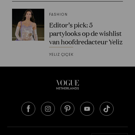
FASHION
Editor’s pick: 5
partylooks op de wishlist
van hoofdredacteur Yeliz
YELIZ ÇIÇEK