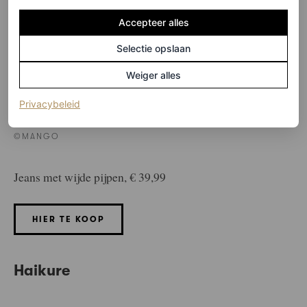
Accepteer alles
Selectie opslaan
Weiger alles
(opent in een nieuw tabblad)
Privacybeleid
©MANGO
Jeans met wijde pijpen, € 39,99
HIER TE KOOP
Haikure