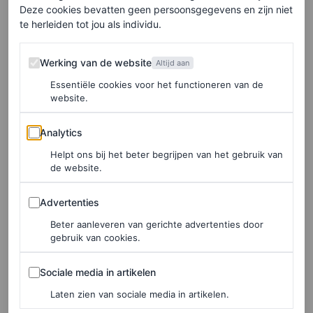
Deze cookies bevatten geen persoonsgegevens en zijn niet
te herleiden tot jou als individu.
Hieronder vind je onze selectie beige jeans. Er zijn veel
Werking van de website
Werking van de website
Altijd aan
nuances in de kleur: we gaan van lichtere tonen die naar
Essentiële cookies voor het functioneren van de
ecru neigen tot een koekjeskleur. Deze jeans is het
website.
alternatief voor klassieke kledingstukken, perfect te
Analytics
Analytics
combineren met alle trendy kleuren van herfst/winter
Helpt ons bij het beter begrijpen van het gebruik van
2024.
de website.
Mango
Advertenties
Advertenties
Beter aanleveren van gerichte advertenties door
gebruik van cookies.
Sociale media in artikelen
Sociale media in artikelen
Laten zien van sociale media in artikelen.