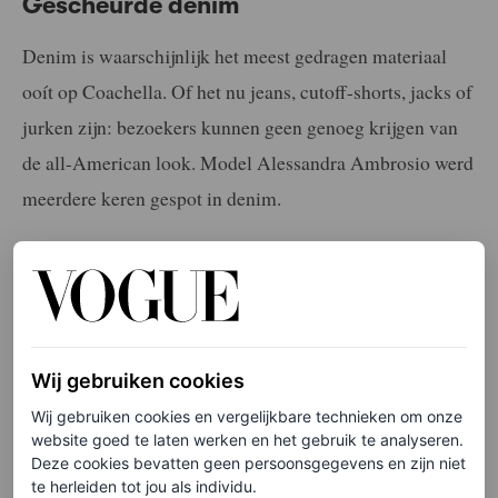
Gescheurde denim
Denim is waarschijnlijk het meest gedragen materiaal
ooít op Coachella. Of het nu jeans, cutoff-shorts, jacks of
jurken zijn: bezoekers kunnen geen genoeg krijgen van
de all-American look. Model Alessandra Ambrosio werd
meerdere keren gespot in denim.
Wij gebruiken cookies
Wij gebruiken cookies en vergelijkbare technieken om onze
website goed te laten werken en het gebruik te analyseren.
Deze cookies bevatten geen persoonsgegevens en zijn niet
te herleiden tot jou als individu.