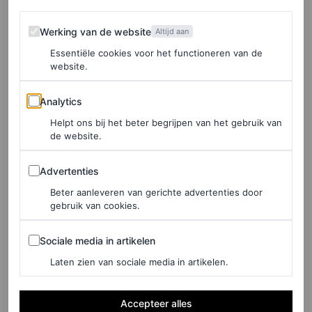
Werking van de website
Werking van de website
Altijd aan
Essentiële cookies voor het functioneren van de
website.
Analytics
Analytics
Helpt ons bij het beter begrijpen van het gebruik van
de website.
Advertenties
Advertenties
Beter aanleveren van gerichte advertenties door
gebruik van cookies.
©GETTY IMAGES
Sociale media in artikelen
Sociale media in artikelen
5
/10
Laten zien van sociale media in artikelen.
Accepteer alles