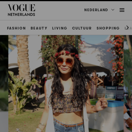
NEDERLAND
FASHION
BEAUTY
LIVING
CULTUUR
SHOPPING
LE
FASHION