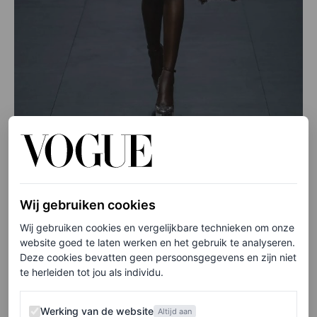
©GORUNWAY.COM
Van transparante hakken
Wij gebruiken cookies
tot PVC ballerina’s
Wij gebruiken cookies en vergelijkbare technieken om onze
website goed te laten werken en het gebruik te analyseren.
Vergeet de hinder die doorzichtige schoenen kunnen
Deze cookies bevatten geen persoonsgegevens en zijn niet
te herleiden tot jou als individu.
veroorzaken: Net-a-Porter zag een stijging van maar
liefst 400 procent in het aantal zoekopdrachten naar
Werking van de website
Werking van de website
Altijd aan