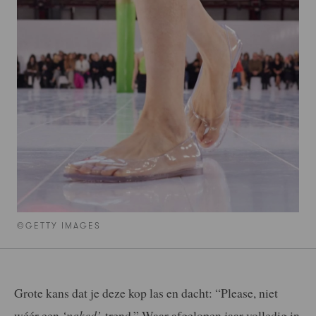
©GETTY IMAGES
Grote kans dat je deze kop las en dacht: “Please, niet
wéér een
‘naked’
-trend.” Waar afgelopen jaar volledig in