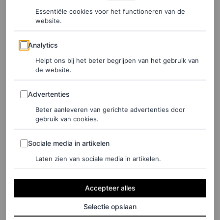
“transparante hakken” tijdens afgelopen
fashion month.
Essentiële cookies voor het functioneren van de
Bovendien heeft de online moderetailer achttien nieuwe
website.
stijlen ingekocht voor volgend seizoen, zo stelt
Analytics
Analytics
marktdirecteur Libby Page. Laarzen van Acne Studios en
Helpt ons bij het beter begrijpen van het gebruik van
Bottega Veneta zijn gemaakt van doorschijnend gaas om
de website.
net waar meer van de voet en het been te bedekken – met
Advertenties
Advertenties
name de modellen van Bottega (met zichtbare naden)
Beter aanleveren van gerichte advertenties door
zijn zeer draagbaar.
gebruik van cookies.
Kortom, het devies als je je wil wagen aan de
Sociale media in artikelen
Sociale media in artikelen
schoenentrend van 2023? Pedicures in de aanslag.
Laten zien van sociale media in artikelen.
Accepteer alles
Selectie opslaan