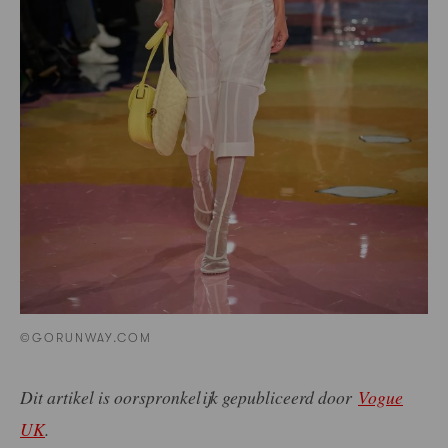
©GORUNWAY.COM
Dit artikel is oorspronkelijk gepubliceerd door
Vogue
UK
.