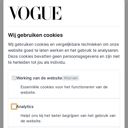
modellen zelf zijn op hun best geaccentueerd”, aldus
hairstylist Guido Palau over de subtiele aanpassingen aan
hun alledaagse haar. “Het waren slechts aanpassingen; er
waren geen grote statements.” De met logo’s verfraaide
Wij gebruiken cookies
gezichten waren immers het belangrijkst.
Wij gebruiken cookies en vergelijkbare technieken om onze
website goed te laten werken en het gebruik te analyseren.
Deze cookies bevatten geen persoonsgegevens en zijn niet
te herleiden tot jou als individu.
Werking van de website
Werking van de website
Altijd aan
Essentiële cookies voor het functioneren van de
website.
Analytics
Analytics
Helpt ons bij het beter begrijpen van het gebruik van
de website.