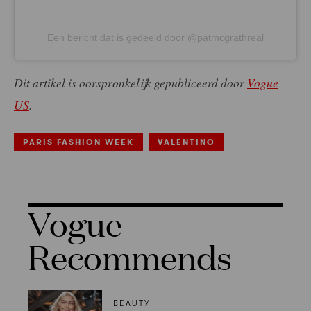
Een bericht dat is gedeeld door @patmcgrathreal
Dit artikel is oorspronkelijk gepubliceerd door
Vogue
US
.
PARIS FASHION WEEK
VALENTINO
Vogue
Recommends
BEAUTY