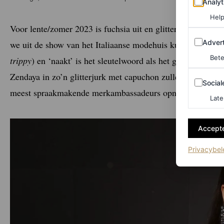
Analyt
Help
Voor lente/zomer 2023 is fuchsia uit en glitter in – als he
Adverten
Advert
we uit de show van het Italiaanse modehuis kunnen halen?
Bete
trippy
) en ‘naakt’ is het sleutelwoord als het gaat om
party
Zendaya in zo’n glitterjurk met capuchon zullen zien, maar 
Sociale m
Social
meest spraakmakende merkambassadeurs opnieuw bevestig
Late
Accepte
Privacybel