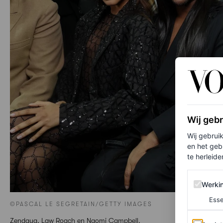
Wij geb
Wij gebrui
en het geb
te herleiden
Werking 
Werki
Esse
©PASCAL LE SEGRETAIN/GETTY IMAGES
Analytics
Zendaya, Law Roach en Naomi Campbell.