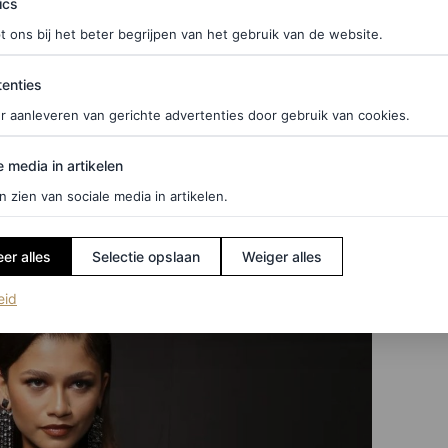
ics
t ons bij het beter begrijpen van het gebruik van de website.
t aan Valentino ligt, tenminste. Nog meer
cues
die
ties
enties
 Logomania is terug (de gezichtskunst was nogal
r aanleveren van gerichte advertenties door gebruik van cookies.
wear
. Het is slechts een kwestie van tijd voordat we
voor nu heeft ze haar status als een van ’s werelds
edia in artikelen
e media in artikelen
d. Bravo.
n zien van sociale media in artikelen.
er alles
Selectie opslaan
Weiger alles
(opent in een nieuw tabblad)
eid