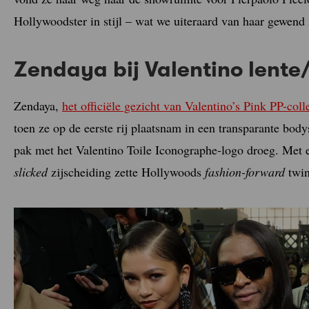
Hollywoodster in stijl – wat we uiteraard van haar gewend 
Zendaya bij Valentino lent
Zendaya,
het officiële gezicht van Valentino’s Pink PP-coll
toen ze op de eerste rij plaatsnam in een transparante bodys
pak met het Valentino Toile Iconographe-logo droeg. Met 
slicked
zijscheiding zette Hollywoods
fashion-forward
twin