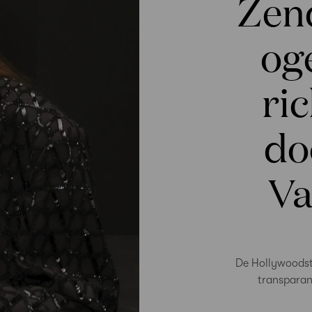
Zend
og
ric
do
Va
De Hollywoodst
transparant