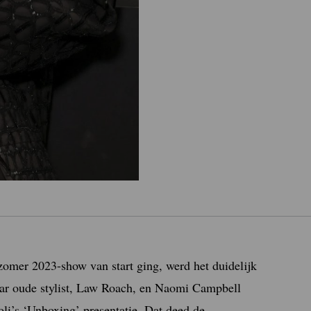
zomer 2023-show van start ging, werd het duidelijk
aar oude stylist, Law Roach, en Naomi Campbell
li’s ‘Unboxing’ presentatie. Dat deed de