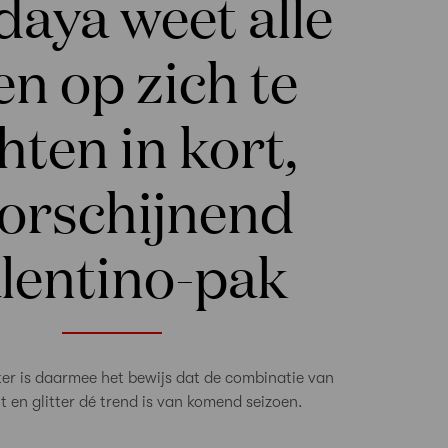
aya weet alle
en op zich te
hten in kort,
orschijnend
lentino-pak
er is daarmee het bewijs dat de combinatie van
 en glitter dé trend is van komend seizoen.