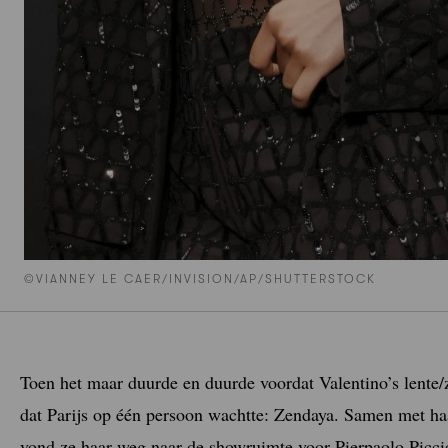
©VIANNEY LE CAER/INVISION/AP/SHUTTERSTOCK
Toen het maar duurde en duurde voordat Valentino’s lente/
dat Parijs op één persoon wachtte: Zendaya. Samen met h
vond ze haar weg naar de showruimte voor Pierpaolo Piccio