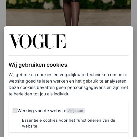
Wij gebruiken cookies
©LAUNCHMETRICS/SPOTLIGHT
Wij gebruiken cookies en vergelijkbare technieken om onze
Yves Saint Laurent lente/zomer 2026
website goed te laten werken en het gebruik te analyseren.
Deze cookies bevatten geen persoonsgegevens en zijn niet
te herleiden tot jou als individu.
Werking van de website
Werking van de website
Altijd aan
Essentiële cookies voor het functioneren van de
website.