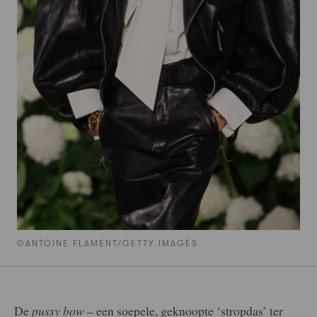
©ANTOINE FLAMENT/GETTY IMAGES
De
pussy bow
– een soepele, geknoopte ‘stropdas’ ter