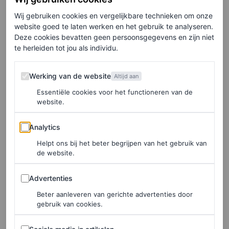
Wij gebruiken cookies en vergelijkbare technieken om onze
website goed te laten werken en het gebruik te analyseren.
Deze cookies bevatten geen persoonsgegevens en zijn niet
te herleiden tot jou als individu.
Werking van de website
Werking van de website
Altijd aan
Essentiële cookies voor het functioneren van de
website.
©MASSIMO DUTTI
Analytics
Analytics
Helpt ons bij het beter begrijpen van het gebruik van
Sandaal met hak en gesp, € 89,95
de website.
Advertenties
Advertenties
HIER TE KOOP
Beter aanleveren van gerichte advertenties door
The Attico
gebruik van cookies.
Sociale media in artikelen