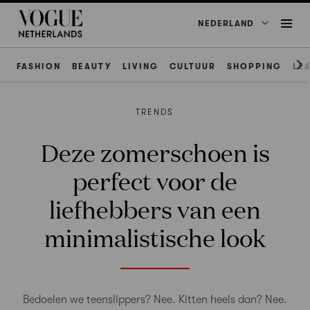
NEDERLAND
FASHION
BEAUTY
LIVING
CULTUUR
SHOPPING
LE
TRENDS
Deze zomerschoen is
perfect voor de
liefhebbers van een
minimalistische look
Bedoelen we teenslippers? Nee. Kitten heels dan? Nee.