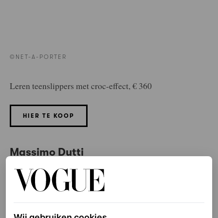
©NET-A-PORTER
Leren teenslippers met croc-effect, € 360
HIER TE KOOP
Massimo Dutti
Wij gebruiken cookies