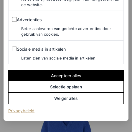
de website.
©DE BIJENKORF
Advertenties
Advertenties
Beter aanleveren van gerichte advertenties door
Loose-fit jeans, € 129,95
gebruik van cookies.
Sociale media in artikelen
Sociale media in artikelen
HIER TE KOOP
Laten zien van sociale media in artikelen.
De gekleurde knit
Accepteer alles
& Daughter
Selectie opslaan
Weiger alles
(opent in een nieuw tabblad)
Privacybeleid