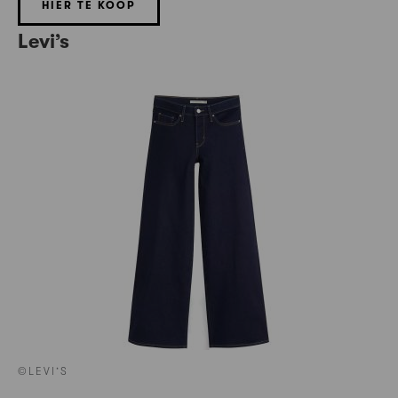
HIER TE KOOP
Levi’s
©LEVI’S