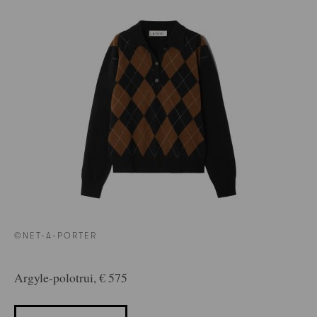
©NET-A-PORTER
Argyle-polotrui, € 575