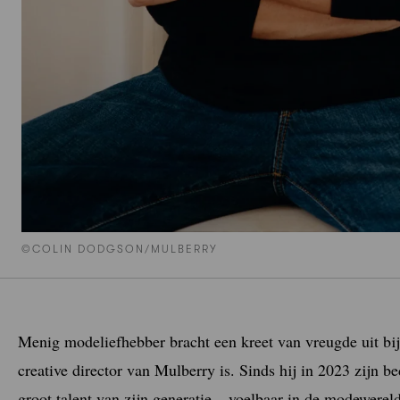
©COLIN DODGSON/MULBERRY
Menig modeliefhebber bracht een kreet van vreugde uit bi
creative director van Mulberry is. Sinds hij in 2023 zijn b
groot talent van zijn generatie – voelbaar in de modewereld