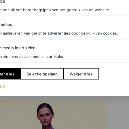
ics
rmalige creative directors Stuart Vevers, Emma
t ons bij het beter begrijpen van het gebruik van de website.
ties
enties
 erg treffend. Onvoorspelbaarheid – het
r aanleveren van gerichte advertenties door gebruik van cookies.
n – is altijd al een deel geweest van de spanning
edia in artikelen
p wagen. Om te beginnen is hij een topontwerper van
e media in artikelen
zoekt. Als er in deze donkere dagen behoefte is aan
n zien van sociale media in artikelen.
onge vrouwen om in te gaan dansen, dan is Kane de
er alles
Selectie opslaan
Weiger alles
frivole eerste collectie die in 2006 opviel, toen
(opent in een nieuw tabblad)
eid