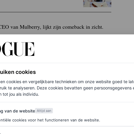
O van Mulberry, lijkt zijn comeback in zicht.
ewerker Tammy net hun intrek hebben genomen in
et, waar ze toewerken naar een show tijdens
en opsteker zijn voor de modeweek, en het
s merk. De ready-to-wear-kleding van het bedrijf
ruiken cookies
ken cookies en vergelijkbare technieken om onze website goed te la
ruik te analyseren. Deze cookies bevatten geen persoonsgegevens en
 tot jou als individu.
van de website
ls lederwarenmerk, heeft nog steeds zijn wortels
ng van de website
Altijd aan
 lederwaren heeft. De naam roept een warm gevoel
ntiële cookies voor het functioneren van de website.
ge, leuke, meisjesachtige shows die in de jaren