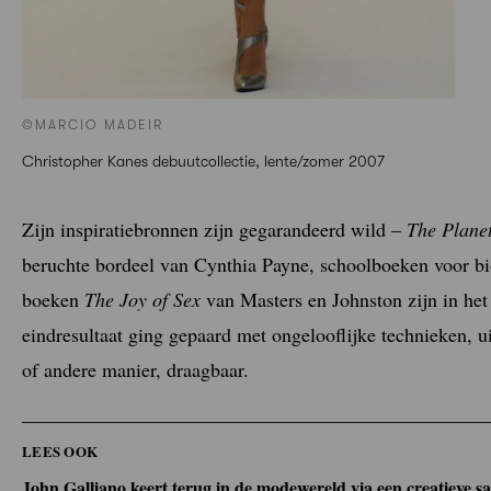
©MARCIO MADEIR
Christopher Kanes debuutcollectie, lente/zomer 2007
Zijn inspiratiebronnen zijn gegarandeerd wild –
The Planet
beruchte bordeel van Cynthia Payne, schoolboeken voor bio
boeken
The Joy of Sex
van Masters en Johnston zijn in het
eindresultaat ging gepaard met ongelooflijke technieken, u
of andere manier, draagbaar.
LEES OOK
John Galliano keert terug in de modewereld via een creatieve