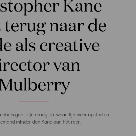
stopher Kane
 terug naar de
 als creative
irector van
Mulberry
renhuis gaat zijn ready-to-wear-lijn weer opstarten
iemand minder dan Kane aan het roer.