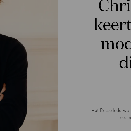
Chri
keert
mode
d
Het Britse lederwa
met n