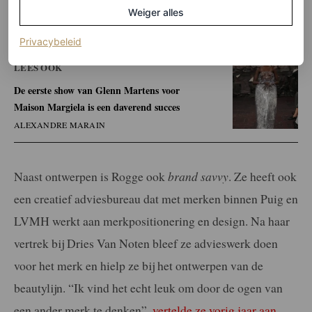
Weiger alles
(opent in een nieuw tabblad)
Privacybeleid
LEES OOK
De eerste show van Glenn Martens voor
Maison Margiela is een daverend succes
ALEXANDRE MARAIN
Naast ontwerpen is Rogge ook
brand savvy
. Ze heeft ook
een creatief adviesbureau dat met merken binnen Puig en
LVMH werkt aan merkpositionering en design. Na haar
vertrek bij Dries Van Noten bleef ze advieswerk doen
voor het merk en hielp ze bij het ontwerpen van de
beautylijn. “Ik vind het echt leuk om door de ogen van
een ander merk te denken”,
vertelde ze vorig jaar aan