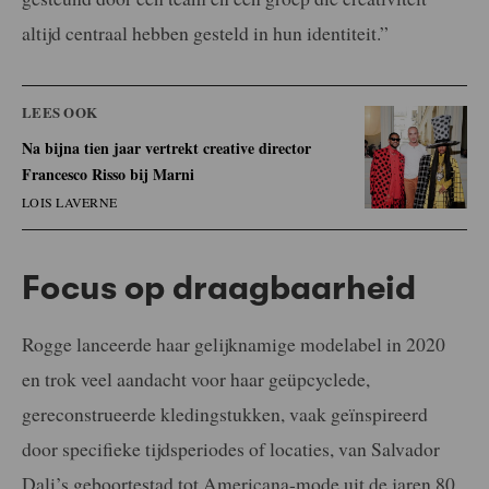
altijd centraal hebben gesteld in hun identiteit.”
LEES OOK
Na bijna tien jaar vertrekt creative director
Francesco Risso bij Marni
LOIS LAVERNE
Focus op draagbaarheid
Rogge lanceerde haar gelijknamige modelabel in 2020
en trok veel aandacht voor haar geüpcyclede,
gereconstrueerde kledingstukken, vaak geïnspireerd
door specifieke tijdsperiodes of locaties, van Salvador
Dali’s geboortestad tot Americana-mode uit de jaren 80.