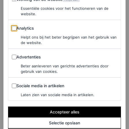
vrouwen en we dragen onze kleding elke dag”, vertelde
Essentiële cookies voor het functioneren van de
website.
de ontwerper aan Vogue’s Laird Borelli-Persson
Analytics
voorafgaand aan de herfst/winter 2025-show.
Analytics
Helpt ons bij het beter begrijpen van het gebruik van
de website.
Brand savvy
Advertenties
Advertenties
Rogges benoeming markeert een totale creatieve
Beter aanleveren van gerichte advertenties door
herschikking bij Marni’s moederbedrijf OTB in het
gebruik van cookies.
afgelopen jaar. In maart benoemde de groep Simone
Sociale media in artikelen
Sociale media in artikelen
Bellotti bij Jil Sander en kondigde Glenn Martens aan als
Laten zien van sociale media in artikelen.
creative director bij Maison Margiela. Van cruciaal
belang is dat na het vertrek van Luke en Lucie Meier bij
Accepteer alles
Jil Sander, Rogge nu de enige vrouwelijke creative
Selectie opslaan
director is binnen OTB.