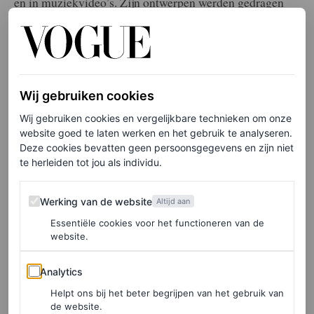
en in muziekvideo’s. Zijn ontwerpen werden gedragen
door sterren als Beyoncé, Dua Lipa en Megan Thee
Stallion – vaak met miljoenen views tot gevolg.
Wij gebruiken cookies
Elke week onze beste artikelen in je inbox?
Wij gebruiken cookies en vergelijkbare technieken om onze
Schrijf je hier in voor de Vogue-nieuwsbrief.
website goed te laten werken en het gebruik te analyseren.
Deze cookies bevatten geen persoonsgegevens en zijn niet
te herleiden tot jou als individu.
Dat Castro Freitas nu het stokje overneemt, luidt een
nieuw hoofdstuk in voor het huis. “Een grote eer”, noemt
Werking van de website
Werking van de website
Altijd aan
hij het zelf. Hoewel nog niet iedereen hem kent, is zijn
Essentiële cookies voor het functioneren van de
carrière er een om u tegen te zeggen. Na een opleiding
website.
aan Central Saint Martins werkte hij onder ontwerpers
Analytics
Analytics
als John Galliano bij Dior, Stefano Pilati bij YSL en
Helpt ons bij het beter begrijpen van het gebruik van
Alber Elbaz bij Lanvin. Ook was hij hoofd tailoring bij
de website.