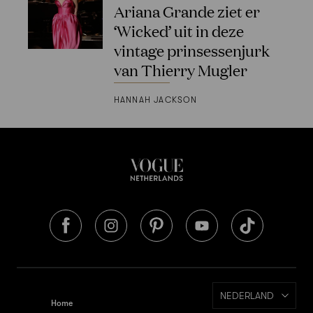
Ariana Grande ziet er
‘Wicked’ uit in deze
vintage prinsessenjurk
van Thierry Mugler
HANNAH JACKSON
NEDERLAND
Home