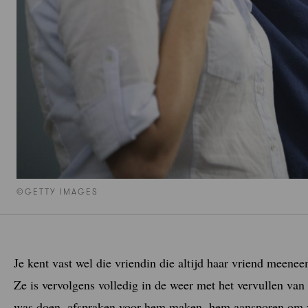
©GETTY IMAGES
Je kent vast wel die vriendin die altijd haar vriend meeneem
Ze is vervolgens volledig in de weer met het vervullen van 
was doen, afspraken voor hem maken, hem aansporen om v