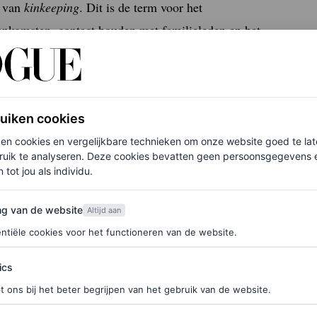
e van
kinkeeping
. Dit is de term voor het
enkomsten, contact houden met familieleden en het
e onderzoekers verdiepten zich in drie
n voor het gebrek aan sociaal netwerk van mannen,
erk vaak ten koste gaat van vrouwen – in hun
ruiken cookies
ken cookies en vergelijkbare technieken om onze website goed te la
ruik te analyseren. Deze cookies bevatten geen persoonsgegevens en
 tot jou als individu.
g?
van de website
ng van de website
Altijd aan
ntiële cookies voor het functioneren van de website.
ics
mankeeping?
t ons bij het beter begrijpen van het gebruik van de website.