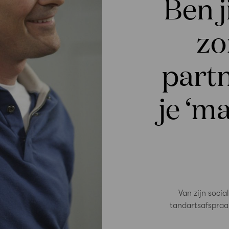
Ben j
zo
part
je ‘m
Van zijn soci
tandartsafspraak 