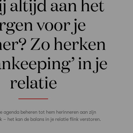
ij altijd aan het
rgen voor je
ner? Zo herken
ankeeping’ in je
relatie
ale agenda beheren tot hem herinneren aan zijn
– het kan de balans in je relatie flink verstoren.