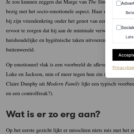
Je zou kunnen zeggen dat Marge van
The Simpsons
een lo
Adverten
Advert
bezig met het socio-emotionele aspect. Haar man Homer he
Bete
bij zijn vriendenkring onder het genot van een paar Duff-
Sociale m
Social
ervoor te zorgen dat hij aan de minimale verwachtingen al
Late
huishoudelijke en hygiënische taken uitvoeren, en zich üb
buitenwereld.
Accepte
Op emotioneel vlak is een voorbeeld de aflevering van
Gil
Privacybel
Luke en Jackson, min of meer tegen hun zin in, aan elkaa
Claire Dunphy uit
Modern Family
lijkt een typisch voorbe
en een controlfreak?).
Wat is er zo erg aan?
Op het eerste gezicht lijkt er misschien niets mis met het 