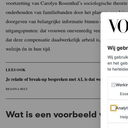
voortzetting van Carolyn Rosenthal’s sociologische theori
onderhouden van familiebanden door het plannen van bije
doorgeven van belangrijke informatie binnen de familie. D
uitgangspunten: dat vrouwen onevenredig veel compensere
dat deze compensatie daadwerkelijk arbeid is, en dat dit w
Wij geb
welzijn én in hun tijd.
Wij gebrui
en het geb
te herleiden
LEES OOK
Je relatie of break-up bespreken met AI, is dat wel zo verstandi
Werking 
Werki
BRIANNA HOLT
Esse
Analytics
Analyt
Wat is een voorbeeld van 
Help