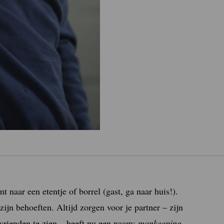
t naar een etentje of borrel (gast, ga naar huis!).
zijn behoeften. Altijd zorgen voor je partner – zijn
rienden te zien – heeft nu een naam:
mankeeping
.