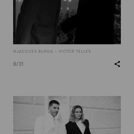
©JACQUES BURGA – VICTOR TELLES
8
/31