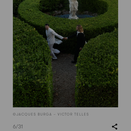
©JACQUES BURGA – VICTOR TELLES
6
/31