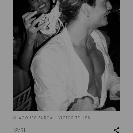
©JACQUES BURGA – VICTOR TELLES
12
/31