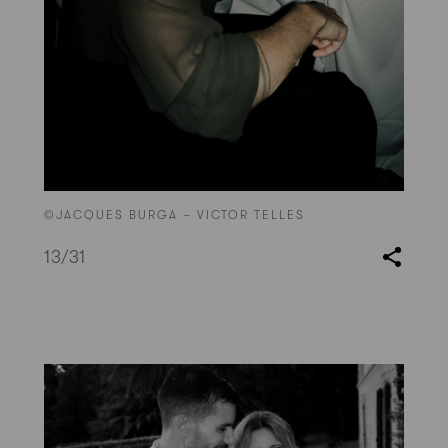
©JACQUES BURGA – VICTOR TELLES
13
/31