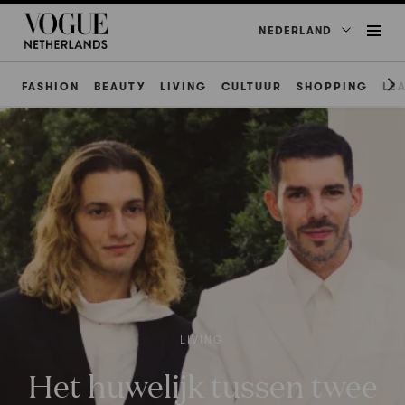
NEDERLAND
FASHION
BEAUTY
LIVING
CULTUUR
SHOPPING
LE
LIVING
Het huwelijk tussen twee