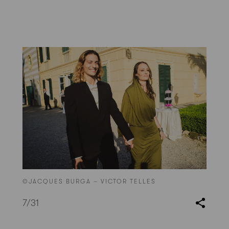
©JACQUES BURGA – VICTOR TELLES
7
/31