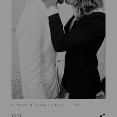
©JACQUES BURGA – VICTOR TELLES
10
/31