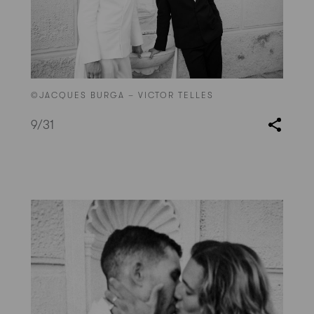
©JACQUES BURGA – VICTOR TELLES
9
/31