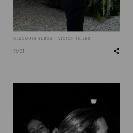
©JACQUES BURGA – VICTOR TELLES
11
/31