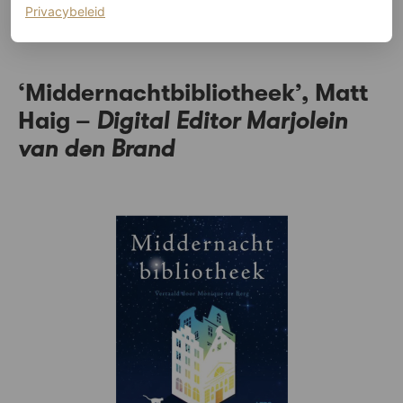
in onszelf. Als je in zomersferen wilt komen moet je dit
(opent in een nieuw tabblad)
Privacybeleid
boek lezen.”
‘Middernachtbibliotheek’, Matt
Haig –
Digital Editor
Marjolein
van den Brand