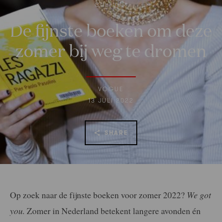
CULTUUR
De fijnste boeken om deze
zomer bij weg te dromen
VOGUE
13 JULI 2022
SHARE
Op zoek naar de fijnste boeken voor zomer 2022?
We got
you.
Zomer in Nederland betekent langere avonden én