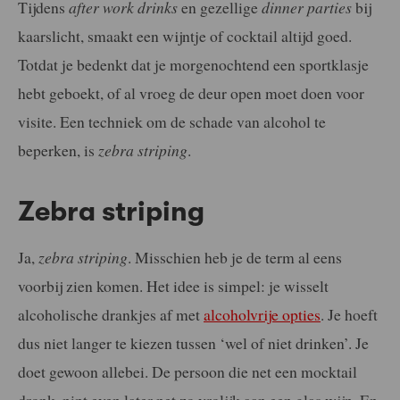
Tijdens
after work drinks
en gezellige
dinner parties
bij
kaarslicht, smaakt een wijntje of cocktail altijd goed.
Totdat je bedenkt dat je morgenochtend een sportklasje
hebt geboekt, of al vroeg de deur open moet doen voor
visite. Een techniek om de schade van alcohol te
beperken, is
zebra striping
.
Zebra striping
Ja,
zebra striping
. Misschien heb je de term al eens
voorbij zien komen. Het idee is simpel: je wisselt
alcoholische drankjes af met
alcoholvrije opties
. Je hoeft
dus niet langer te kiezen tussen ‘wel of niet drinken’. Je
doet gewoon allebei. De persoon die net een mocktail
dronk, nipt even later net zo vrolijk aan een glas wijn. En