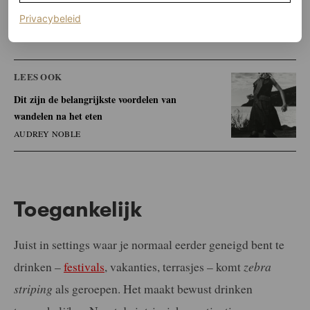
geweest. Het was een ontwikkeling binnen de groep
(opent in een nieuw tabblad)
Privacybeleid
zelf.”
LEES OOK
Dit zijn de belangrijkste voordelen van
wandelen na het eten
AUDREY NOBLE
Toegankelijk
Juist in settings waar je normaal eerder geneigd bent te
drinken –
festivals
, vakanties, terrasjes – komt
zebra
striping
als geroepen. Het maakt bewust drinken