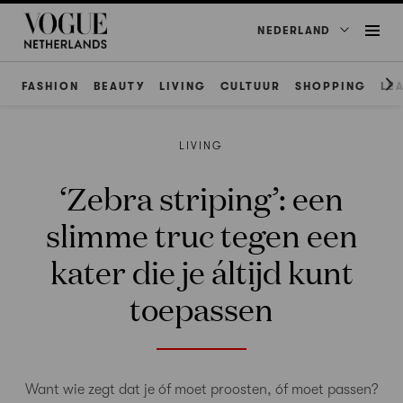
NEDERLAND
FASHION
BEAUTY
LIVING
CULTUUR
SHOPPING
LE
LIVING
‘Zebra striping’: een
slimme truc tegen een
kater die je áltijd kunt
toepassen
Want wie zegt dat je óf moet proosten, óf moet passen?