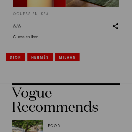
©GUESS EN IKEA
6
/6
Guess en Ikea
DIOR
HERMÈS
MILAAN
Vogue
Recommends
FOOD