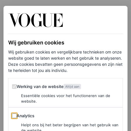
Wij gebruiken cookies
Wij gebruiken cookies en vergelijkbare technieken om onze
website goed te laten werken en het gebruik te analyseren.
Deze cookies bevatten geen persoonsgegevens en zijn niet
te herleiden tot jou als individu.
Werking van de website
Werking van de website
Altijd aan
©CONTARDI EN CARPET SOCIETY
Essentiële cookies voor het functioneren van de
website.
3
/6
Analytics
Contardi en Carpet Society
Analytics
Helpt ons bij het beter begrijpen van het gebruik van
de website.