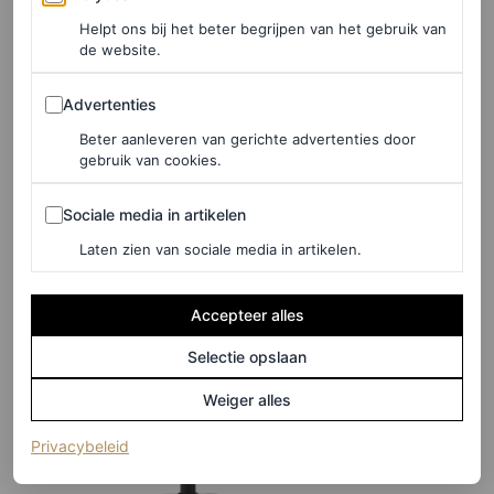
Helpt ons bij het beter begrijpen van het gebruik van
de website.
De OG onder de tulpentafels, maar dan met marmeren
blad, € 2.862
Advertenties
Advertenties
Beter aanleveren van gerichte advertenties door
gebruik van cookies.
HIER TE KOOP
Sociale media in artikelen
Sociale media in artikelen
Westwing
Laten zien van sociale media in artikelen.
Accepteer alles
Selectie opslaan
Weiger alles
(opent in een nieuw tabblad)
Privacybeleid