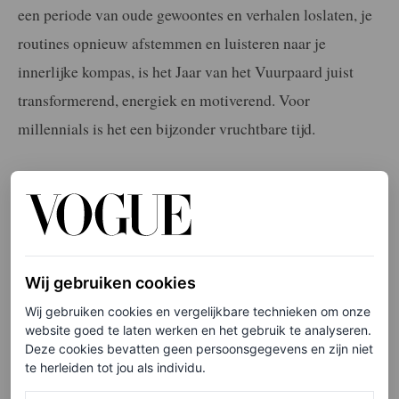
een periode van oude gewoontes en verhalen loslaten, je
routines opnieuw afstemmen en luisteren naar je
innerlijke kompas, is het Jaar van het Vuurpaard juist
transformerend, energiek en motiverend. Voor
millennials is het een bijzonder vruchtbare tijd.
LEES OOK
De astrologie achter de relatie van Kourtney
Kardashian en Travis Barker
BENTE DE BRUIN
Wij gebruiken cookies
Wij gebruiken cookies en vergelijkbare technieken om onze
Gevoelig voor burn-outs
website goed te laten werken en het gebruik te analyseren.
Deze cookies bevatten geen persoonsgegevens en zijn niet
te herleiden tot jou als individu.
Millennials zijn extra gevoelig voor burn-outs en kampen