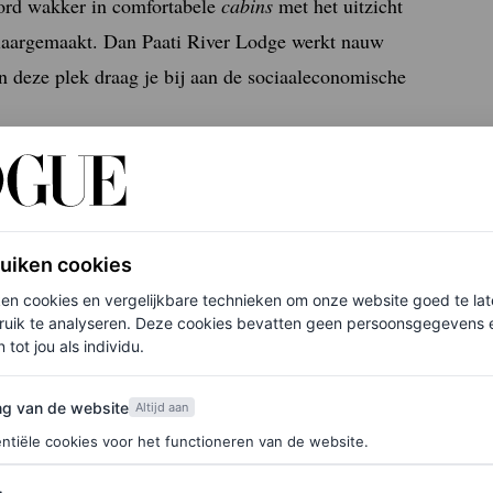
Word wakker in comfortabele
cabins
met het uitzicht
t klaargemaakt. Dan Paati River Lodge werkt nauw
 deze plek draag je bij aan de sociaaleconomische
ruiken cookies
ken cookies en vergelijkbare technieken om onze website goed te la
ruik te analyseren. Deze cookies bevatten geen persoonsgegevens en
 tot jou als individu.
van de website
ng van de website
Altijd aan
ntiële cookies voor het functioneren van de website.