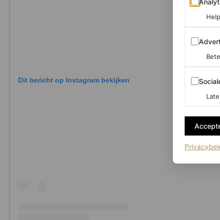
Analyt
Help
Adverten
Advert
Bete
Sociale m
Dit bericht op Instagram bekijken
Social
Late
Accepte
Privacybel