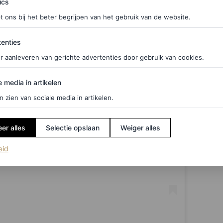
ics
t ons bij het beter begrijpen van het gebruik van de website.
ties
enties
r aanleveren van gerichte advertenties door gebruik van cookies.
edia in artikelen
e media in artikelen
n zien van sociale media in artikelen.
er alles
Selectie opslaan
Weiger alles
(opent in een nieuw tabblad)
eid