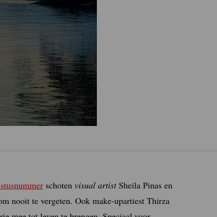
gustusnummer
schoten
visual artist
Sheila Pinas en
om nooit te vergeten. Ook make-upartiest Thirza
ie mee tot leven te brengen. Speciaal voor