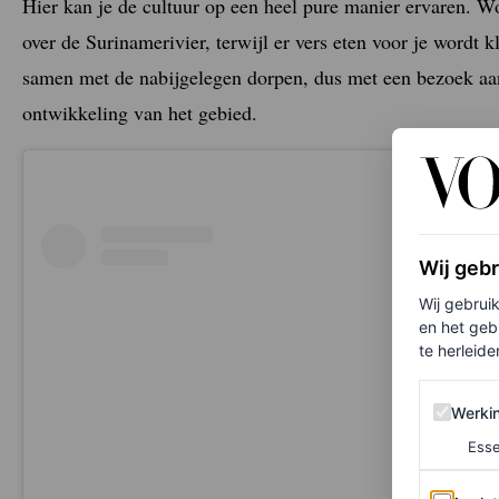
Hier kan je de cultuur op een heel pure manier ervaren. 
over de Surinamerivier, terwijl er vers eten voor je word
samen met de nabijgelegen dorpen, dus met een bezoek aan
ontwikkeling van het gebied.
Wij geb
Wij gebrui
en het geb
te herleiden
Werking 
Werki
Esse
Analytics