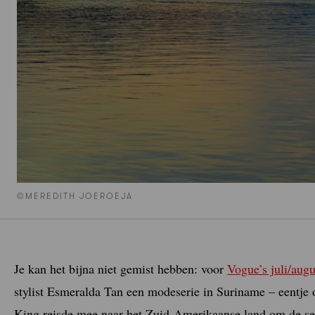
©MEREDITH JOEROEJA
Je kan het bijna niet gemist hebben: voor
Vogue’s juli/au
stylist Esmeralda Tan een modeserie in Suriname – eentje 
King reisde mee naar het Zuid-Amerikaanse land om de ser