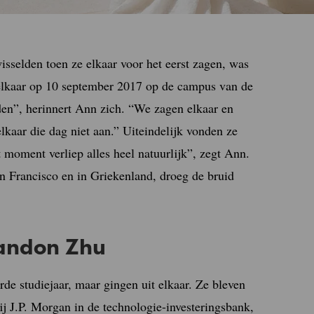
selden toen ze elkaar voor het eerst zagen, was
elkaar op 10 september 2017 op de campus van de
rden”, herinnert Ann zich. “We zagen elkaar en
kaar die dag niet aan.” Uiteindelijk vonden ze
 moment verliep alles heel natuurlijk”, zegt Ann.
San Francisco en in Griekenland, droeg de bruid
randon Zhu
de studiejaar, maar gingen uit elkaar. Ze bleven
ij J.P. Morgan in de technologie-investeringsbank,