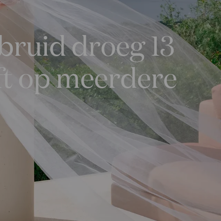
 bruid droeg 13
oft op meerdere