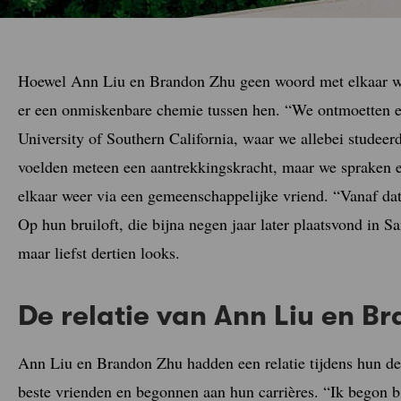
Hoewel Ann Liu en Brandon Zhu geen woord met elkaar wis
er een onmiskenbare chemie tussen hen. “We ontmoetten 
University of Southern California, waar we allebei studee
voelden meteen een aantrekkingskracht, maar we spraken el
elkaar weer via een gemeenschappelijke vriend. “Vanaf dat
Op hun bruiloft, die bijna negen jaar later plaatsvond in 
maar liefst dertien looks.
De relatie van Ann Liu en B
Ann Liu en Brandon Zhu hadden een relatie tijdens hun der
beste vrienden en begonnen aan hun carrières. “Ik begon b