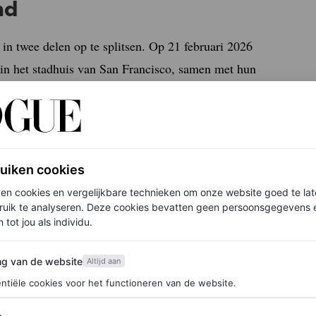
nd
t in twee delen op te splitsen. Op 21 februari 2026
 in het stadhuis van San Francisco, samen met hun
zou aanvoelen, en dat we ook de tijd zouden hebben
ere feest”, zegt de bruid. Later, in het weekend van
 in luxehotel Amanzoe in Griekenland. “Brandon en
Griekse mythologie, dus Amanzoe voelde als de
ruiken cookies
gen Griekse mythologische wereld binnenstapten.
ken cookies en vergelijkbare technieken om onze website goed te la
 vrienden en dierbaren uit te nodigen in ons
ruik te analyseren. Deze cookies bevatten geen persoonsgegevens en
 tot jou als individu.
van de website
ng van de website
Altijd aan
ntiële cookies voor het functioneren van de website.
Amsterdamse bruiloft