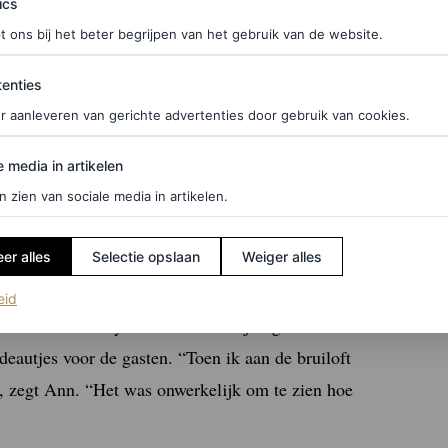
ics
t ons bij het beter begrijpen van het gebruik van de website.
ties
enties
r aanleveren van gerichte advertenties door gebruik van cookies.
esign om hun bruiloftsvisie te realiseren. “Het
edia in artikelen
e media in artikelen
oor creativiteit”, zegt Ann. “Ik heb er altijd van
n zien van sociale media in artikelen.
hosten, dus dit voelde heel natuurlijk voor mij.”
er alles
Selectie opslaan
Weiger alles
riete onderdelen van het proces. Dit omvatte onder
alle familieleden tijdens het repetitiediner, die
(opent in een nieuw tabblad)
eid
iemotief – een symbool van toewijding – in al het
eautjes voor de gasten. “Toen ik aan de bruiloft
”, zegt Ann. “Het was onwerkelijk om te zien hoe