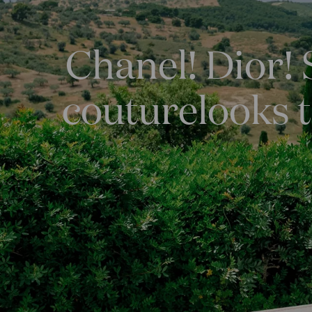
Chanel! Dior! 
couturelooks t