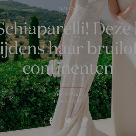
FASHION
Schiaparelli! Deze
ijdens haar bruil
continenten
SHELBY WAX
10 JUNI 2026