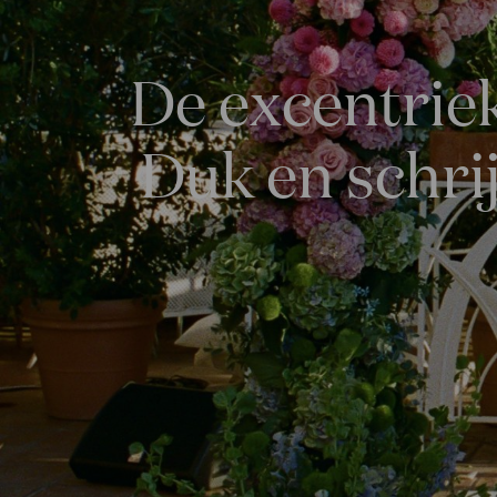
De excentriek
Duk en schri