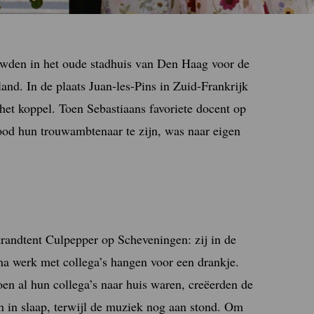
uwden in het oude stadhuis van Den Haag voor de
land. In de plaats Juan-les-Pins in Zuid-Frankrijk
 het koppel. Toen Sebastiaans favoriete docent op
od hun trouwambtenaar te zijn, was naar eigen
trandtent Culpepper op Scheveningen: zij in de
 na werk met collega’s hangen voor een drankje.
oen al hun collega’s naar huis waren, creëerden de
en in slaap, terwijl de muziek nog aan stond. Om