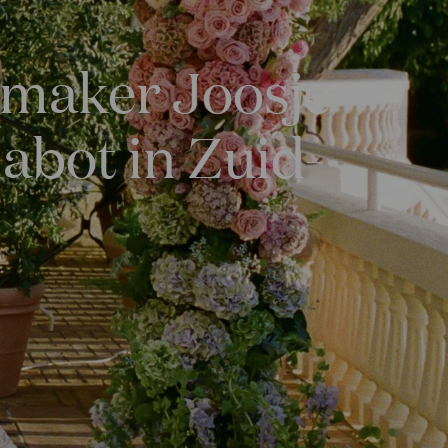
lmmaker Joosje
abot in Zuid-