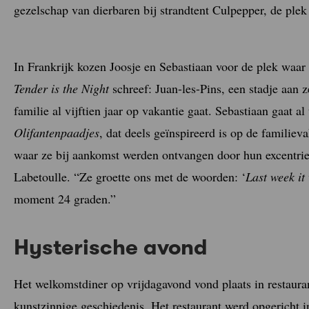
gezelschap van dierbaren bij strandtent Culpepper, de plek
In Frankrijk kozen Joosje en Sebastiaan voor de plek waar
Tender is the Night
schreef: Juan-les-Pins, een stadje aan 
familie al vijftien jaar op vakantie gaat. Sebastiaan gaat a
Olifantenpaadjes
, dat deels geïnspireerd is op de familiev
waar ze bij aankomst werden ontvangen door hun excentri
Labetoulle. “Ze groette ons met de woorden: ‘
Last week it
moment 24 graden.”
Hysterische avond
Het welkomstdiner op vrijdagavond vond plaats in restauran
kunstzinnige geschiedenis. Het restaurant werd opgericht in 