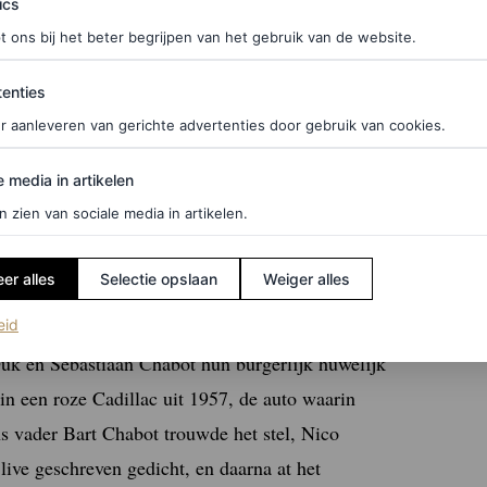
ics
een stijlvolle wedding wardrobe
t ons bij het beter begrijpen van het gebruik van de website.
ties
enties
r aanleveren van gerichte advertenties door gebruik van cookies.
 huilde Sebastiaan weer tranen van geluk — deze
edia in artikelen
e media in artikelen
w je eigenlijk met de hele familie Chabot!”, aldus
n zien van sociale media in artikelen.
er alles
Selectie opslaan
Weiger alles
s-Pins
(opent in een nieuw tabblad)
eid
Duk en Sebastiaan Chabot hun burgerlijk huwelijk
in een roze Cadillac uit 1957, de auto waarin
s vader Bart Chabot trouwde het stel, Nico
ive geschreven gedicht, en daarna at het