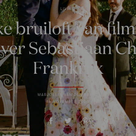
LIVING
e bruiloft van fi
jver Sebastiaan Ch
Frankrijk
MARJOLEIN VAN DEN BRAND
18 NOVEMBER 2025