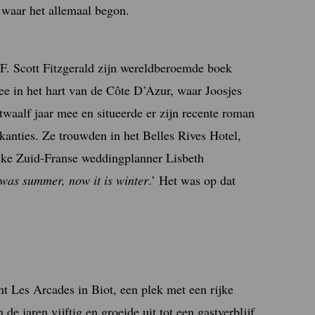
 waar het allemaal begon.
 F. Scott Fitzgerald zijn wereldberoemde boek
zee in het hart van de Côte D’Azur, waar Joosjes
l twaalf jaar mee en situeerde er zijn recente roman
akanties. Ze trouwden in het Belles Rives Hotel,
eke Zuid-Franse weddingplanner Lisbeth
 was summer, now it is winter
.’ Het was op dat
t Les Arcades in Biot, een plek met een rijke
de jaren vijftig en groeide uit tot een gastverblijf