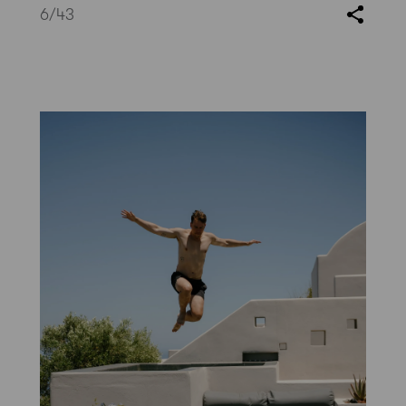
6
/43