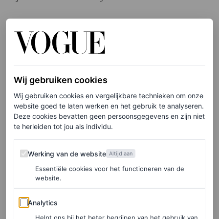
Toen we hen dagen later vroegen hoe ze zich voelden na
deze mijlpaal, was het duidelijk dat het stof van het
huwelijksweekend nog niet was neergedaald: “We zijn
nog steeds aan het bekomen van het beste weekend van
Wij gebruiken cookies
ons leven”, zegt Madeleine. Bekijk hieronder de beelden
Wij gebruiken cookies en vergelijkbare technieken om onze
van de bruiloft van Madeleine White en Andrew Fedyk
website goed te laten werken en het gebruik te analyseren.
op Santorini.
Deze cookies bevatten geen persoonsgegevens en zijn niet
te herleiden tot jou als individu.
Werking van de website
Werking van de website
Altijd aan
Essentiële cookies voor het functioneren van de
website.
Analytics
Analytics
Helpt ons bij het beter begrijpen van het gebruik van