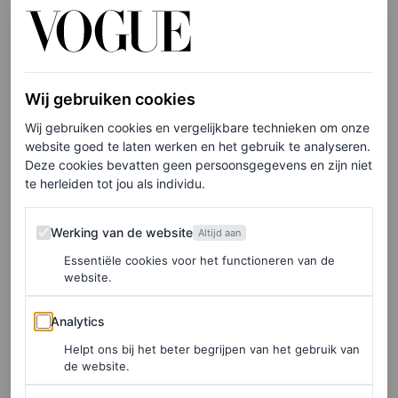
Vogue’s favorieten
Toch maar proberen? Je leest in
dit artikel hoe je het
Wij gebruiken cookies
stijlvol kunt combineren
, zonder modetragiek. Hieronder
Wij gebruiken cookies en vergelijkbare technieken om onze
website goed te laten werken en het gebruik te analyseren.
volgen drie shop-opties voor skinny jeans bij mannen.
Deze cookies bevatten geen persoonsgegevens en zijn niet
te herleiden tot jou als individu.
Zegna
Werking van de website
Werking van de website
Altijd aan
Essentiële cookies voor het functioneren van de
website.
Analytics
Analytics
Helpt ons bij het beter begrijpen van het gebruik van
de website.