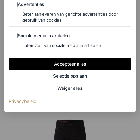
Advertenties
Advertenties
Beter aanleveren van gerichte advertenties door
gebruik van cookies.
Sociale media in artikelen
Sociale media in artikelen
©MYTHERESA
Laten zien van sociale media in artikelen.
Mid-rise skinny jeans, € 645
Accepteer alles
Selectie opslaan
HIER TE KOOP
Weiger alles
Diesel
(opent in een nieuw tabblad)
Privacybeleid