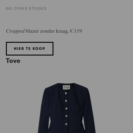
©& OTHER STORIES
Cropped
blazer zonder kraag, € 119
HIER TE KOOP
Tove