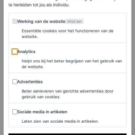
Dit bericht op Instagram bekijken
te herleiden tot jou als individu.
Werking van de website
Werking van de website
Altijd aan
Essentiële cookies voor het functioneren van de
website.
Analytics
Analytics
Helpt ons bij het beter begrijpen van het gebruik van
de website.
Advertenties
Advertenties
Een bericht gedeeld door Olivia Wayman (@oliviasshoppingdiary)
Beter aanleveren van gerichte advertenties door
gebruik van cookies.
Sociale media in artikelen
Shop de blazer zonder
Sociale media in artikelen
kraag
Laten zien van sociale media in artikelen.