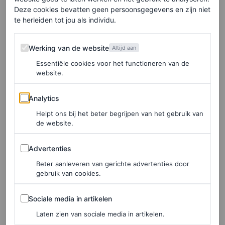
Deze cookies bevatten geen persoonsgegevens en zijn niet
te herleiden tot jou als individu.
Werking van de website
Werking van de website
Altijd aan
Essentiële cookies voor het functioneren van de
website.
Analytics
Analytics
Helpt ons bij het beter begrijpen van het gebruik van
de website.
Advertenties
Advertenties
©NET-A-PORTER
Beter aanleveren van gerichte advertenties door
gebruik van cookies.
Leren jack van Acne, € 2.400
Sociale media in artikelen
Sociale media in artikelen
HIER TE KOOP
Laten zien van sociale media in artikelen.