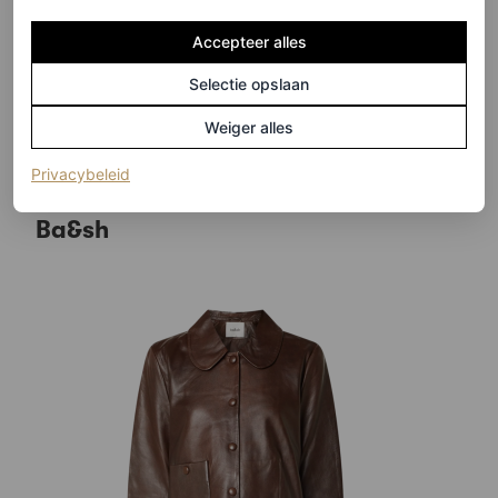
Accepteer alles
LEES OOK
Selectie opslaan
Zo geef je je lentelook een frisse
upgrade met blauwe sneakers
Weiger alles
LUCREZIA MALAVOLTA
(opent in een nieuw tabblad)
Privacybeleid
Ba&sh