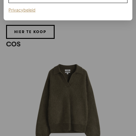
(opent in een nieuw tabblad)
Privacybeleid
Chapman argyle cashmere sweater, € 675
HIER TE KOOP
COS