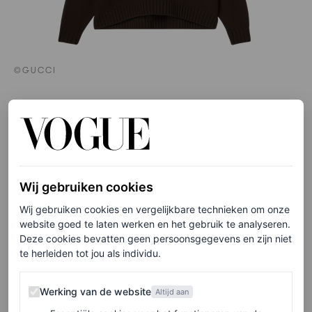
©GUCCI
Bruine kasjmieren trui met horsebit, € 2.100
HIER TE KOOP
Wij gebruiken cookies
Wij gebruiken cookies en vergelijkbare technieken om onze
website goed te laten werken en het gebruik te analyseren.
LEES OOK
Deze cookies bevatten geen persoonsgegevens en zijn niet
te herleiden tot jou als individu.
Bruine truien zijn ook dit najaar on trend:
10 favorieten op een rij
Werking van de website
Werking van de website
Altijd aan
PERNILLE HANSUM