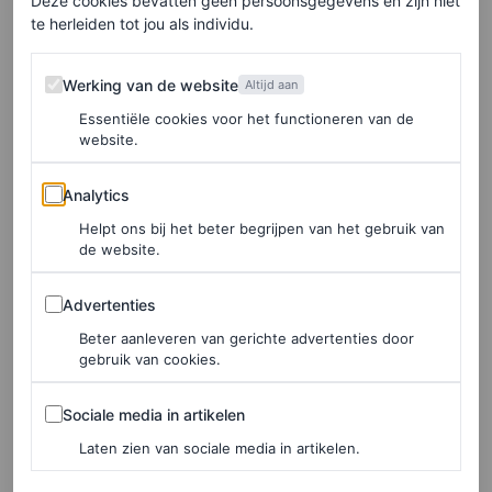
Deze cookies bevatten geen persoonsgegevens en zijn niet
te herleiden tot jou als individu.
Werking van de website
Werking van de website
Altijd aan
Essentiële cookies voor het functioneren van de
website.
Analytics
Analytics
Helpt ons bij het beter begrijpen van het gebruik van
de website.
Advertenties
©DE BIJENKORF
Advertenties
Beter aanleveren van gerichte advertenties door
Tas met strikdetail, € 69
gebruik van cookies.
Sociale media in artikelen
Sociale media in artikelen
HIER TE KOOP
Laten zien van sociale media in artikelen.
Saint Laurent