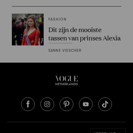
FASHION
Dit zijn de mooiste
tassen van prinses Alexia
SANNE VISSCHER