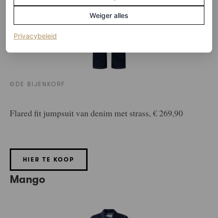
Weiger alles
(opent in een nieuw tabblad)
Privacybeleid
©DE BIJENKORF
Flared fit jumpsuit van denim met strass, € 269,90
HIER TE KOOP
Mango