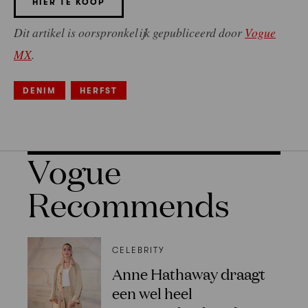
HIER TE KOOP
Dit artikel is oorspronkelijk gepubliceerd door
Vogue
MX
.
DENIM
HERFST
Vogue
Recommends
CELEBRITY
Anne Hathaway draagt
een wel heel