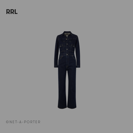
RRL
©NET-A-PORTER