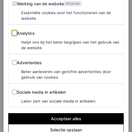
Werking van de website
Werking van de website
Altijd aan
Essentiële cookies voor het functioneren van de
website.
©LEVI’S
Analytics
Analytics
Helpt ons bij het beter begrijpen van het gebruik van
Denim jumpsuit met wijde broekspijpen, € 129,95
de website.
Advertenties
HIER TE KOOP
Advertenties
Beter aanleveren van gerichte advertenties door
Liu Jo
gebruik van cookies.
Sociale media in artikelen
Sociale media in artikelen
Laten zien van sociale media in artikelen.
Accepteer alles
Selectie opslaan