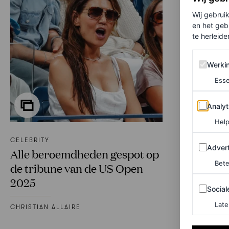
Wij gebrui
en het geb
te herleiden
Werking 
Werki
Esse
Analytics
Analyt
Help
CELEBRITY
Adverten
Advert
Alle beroemdheden gespot op
Bete
de tribune van de US Open
2025
Sociale m
Social
Late
CHRISTIAN ALLAIRE