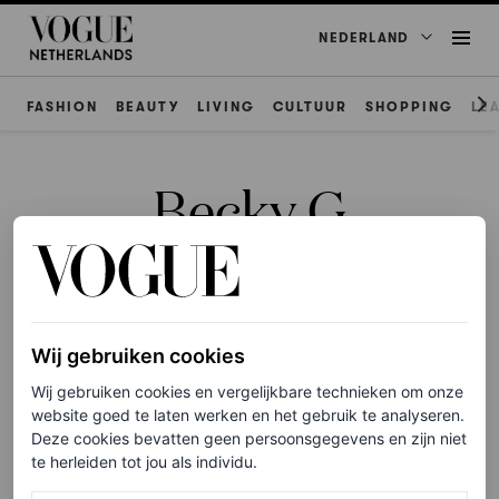
NEDERLAND
FASHION
BEAUTY
LIVING
CULTUUR
SHOPPING
LE
Becky G
Wij gebruiken cookies
ART & DESIGN
Zo zag de feestelijke opening
Wij gebruiken cookies en vergelijkbare technieken om onze
van ‘Iris van Herpen:
website goed te laten werken en het gebruik te analyseren.
Deze cookies bevatten geen persoonsgegevens en zijn niet
Sculpting the Senses’ eruit
te herleiden tot jou als individu.