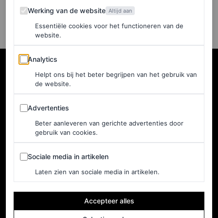
MARJOLEIN VAN DEN BRAND
Werking van de website
Werking van de website
Altijd aan
Essentiële cookies voor het functioneren van de
website.
Analytics
Analytics
Helpt ons bij het beter begrijpen van het gebruik van
de website.
Advertenties
Advertenties
Beter aanleveren van gerichte advertenties door
gebruik van cookies.
Sociale media in artikelen
Sociale media in artikelen
NEDERLAND
Home
Laten zien van sociale media in artikelen.
Adverteren
Accepteer alles
Nieuwsbrief