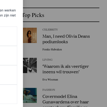
ten werken
Top Picks
 zijn niet
CELEBRITY
Man, I need Olivia Deans
podiumlooks
Femke Habraken
LIVING
‘Waarom ik als veertiger
ineens wil trouwen’
Eva Wiseman
FASHION
Covermodel Elina
Gunawardena over haar
eerste show: ‘Familie en