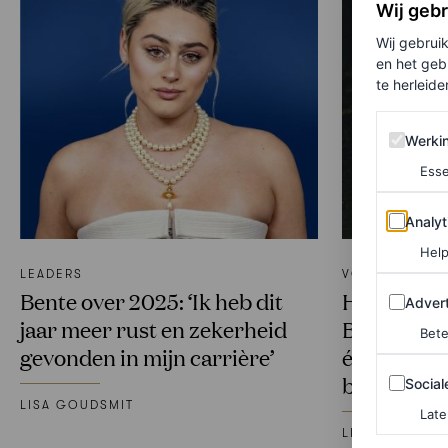
Wij geb
Wij gebrui
en het geb
te herleiden
Werking 
Werki
Esse
Analytics
Analyt
Help
LEADERS
VOICES
Adverten
Bente over 2025: ‘Ik heb dit
Het ‘Nee is
Advert
jaar meer rust en zekerheid
Bente en Ma
Bete
gevonden in mijn carrière’
én heeft vo
Sociale m
boodscha
Social
LISA GOUDSMIT
Late
LISA GOUDSMI