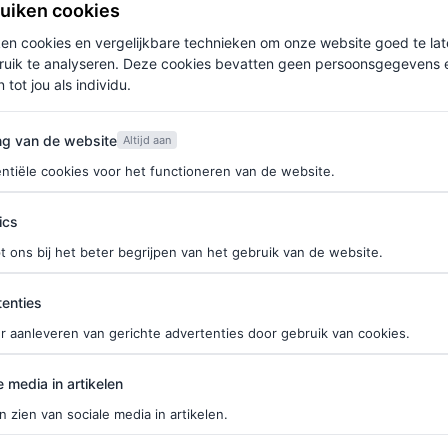
ruiken cookies
ken cookies en vergelijkbare technieken om onze website goed te la
ruik te analyseren. Deze cookies bevatten geen persoonsgegevens en
 tot jou als individu.
van de website
ng van de website
Altijd aan
ntiële cookies voor het functioneren van de website.
ics
t ons bij het beter begrijpen van het gebruik van de website.
ties
 nee’-shirt van
enties
an is een grote hit,
r aanleveren van gerichte advertenties door gebruik van cookies.
oral een duidelijke
edia in artikelen
p
e media in artikelen
n zien van sociale media in artikelen.
T