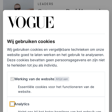
LEADERS
Ontwerper David Laport is
weer terug na pauze: ‘Ik
kreeg er geen energie meer
van’
Wij gebruiken cookies
TIM VAN ERP
Wij gebruiken cookies en vergelijkbare technieken om onze
website goed te laten werken en het gebruik te analyseren.
MODELS
Deze cookies bevatten geen persoonsgegevens en zijn niet
De 20 beste
te herleiden tot jou als individu.
catwalkmomenten van
Nederlands topmodel Marjan
Werking van de website
Werking van de website
Altijd aan
Jonkman
Essentiële cookies voor het functioneren van de
website.
MARJOLEIN VAN DEN BRAND
Analytics
Analytics
MODELS
Helpt ons bij het beter begrijpen van het gebruik van