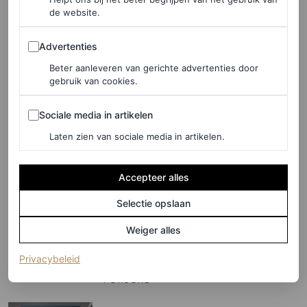
Vogue’s coverster Marjan
de website.
Jonkman over haar gezin:
Advertenties
Advertenties
‘Als ik alleen ben, voel ik me
Beter aanleveren van gerichte advertenties door
naakt’
gebruik van cookies.
FIONA HERING
Sociale media in artikelen
Sociale media in artikelen
Laten zien van sociale media in artikelen.
PARTNERSHIP
Deze nieuwe campagne
Accepteer alles
geschoten door
Selectie opslaan
gerenommeerd fotograaf
Bastiaan Woudt is een piece
Weiger alles
of art
(opent in een nieuw tabblad)
Privacybeleid
PORSCHE