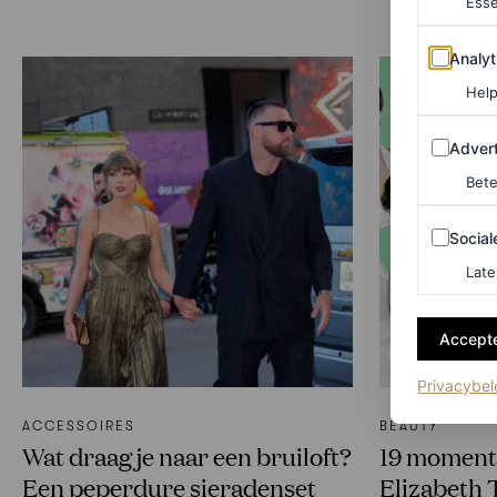
Esse
Analytics
Analyt
Help
Adverten
Advert
Bete
Sociale m
Social
Late
Accepte
Privacybel
ACCESSOIRES
BEAUTY
Wat draag je naar een bruiloft?
19 moment
Een peperdure sieradenset
Elizabeth 