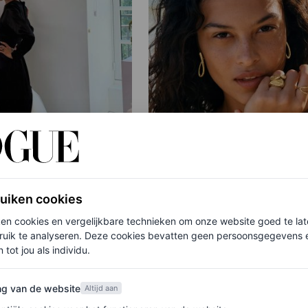
PARTNERSHIP
ruiken cookies
een horrorfilm als
Vloeiend en sculpturaal
ken cookies en vergelijkbare technieken om onze website goed te la
ie? Oh yes – de
sieraden die jouw sum
ruik te analyseren. Deze cookies bevatten geen persoonsgegevens en
dding venues van
holiday look die breezy 
 tot jou als individu.
geven
van de website
ng van de website
Altijd aan
PANDORA
E