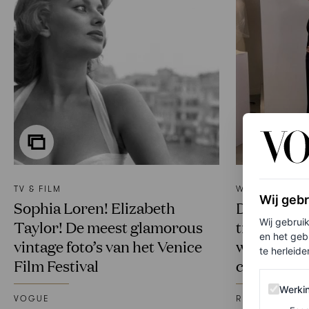
TV & FILM
WEDDINGS
Wij geb
Sophia Loren! Elizabeth
De set van 
Wij gebrui
Taylor! De meest glamorous
trouwlocat
en het geb
vintage foto’s van het Venice
wildest we
te herleiden
Film Festival
celebs
Werking 
Werki
VOGUE
REBECCA COP