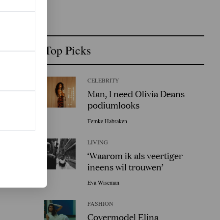
Top Picks
CELEBRITY
Man, I need Olivia Deans
podiumlooks
Femke Habraken
LIVING
‘Waarom ik als veertiger
ineens wil trouwen’
Eva Wiseman
FASHION
Covermodel Elina