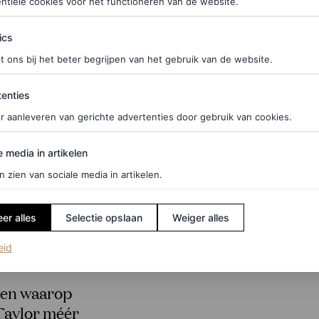
ntiële cookies voor het functioneren van de website.
ics
t ons bij het beter begrijpen van het gebruik van de website.
ties
enties
r aanleveren van gerichte advertenties door gebruik van cookies.
edia in artikelen
e media in artikelen
n zien van sociale media in artikelen.
er alles
Selectie opslaan
Weiger alles
(opent in een nieuw tabblad)
eid
en waarop
Taylor méér