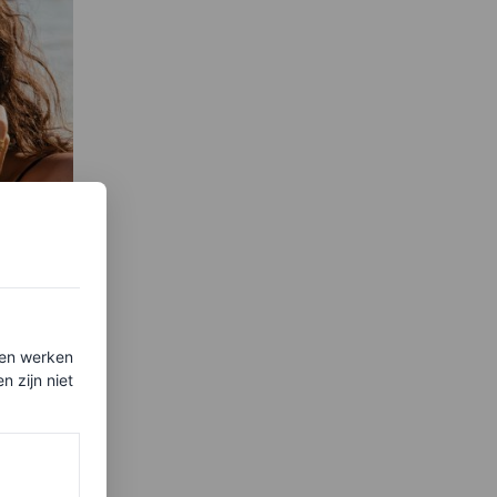
:
ten werken
mer
 zijn niet
vibe