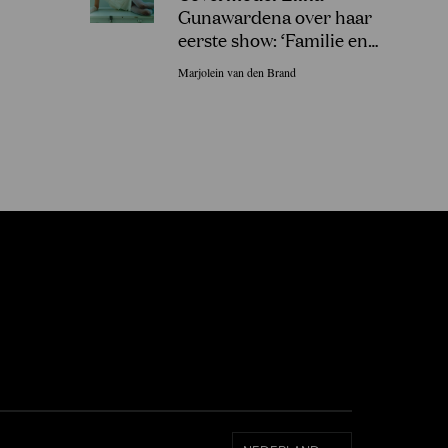
Gunawardena over haar
eerste show: ‘Familie en
vrienden in Sri Lanka gingen
Marjolein van den Brand
uit hun dak!’