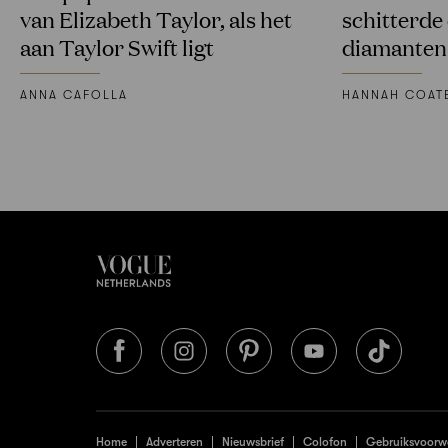
van Elizabeth Taylor, als het
schitterde
aan Taylor Swift ligt
diamanten
ANNA CAFOLLA
HANNAH COAT
Home
Adverteren
Nieuwsbrief
Colofon
Gebruiksvoorw