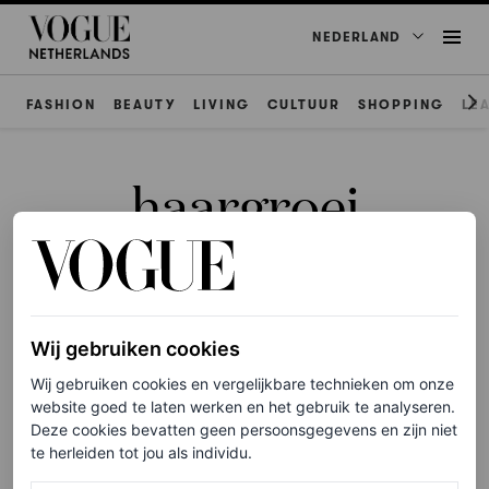
NEDERLAND
FASHION
BEAUTY
LIVING
CULTUUR
SHOPPING
LE
haargroei
Wij gebruiken cookies
HAAR
Liever geen minoxidil? Dit
Wij gebruiken cookies en vergelijkbare technieken om onze
zijn de beste alternatieven
website goed te laten werken en het gebruik te analyseren.
Deze cookies bevatten geen persoonsgegevens en zijn niet
voor een hair growth boost
te herleiden tot jou als individu.