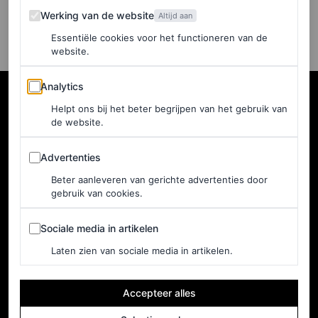
TATIANA DIAS
Werking van de website
Werking van de website
Altijd aan
Essentiële cookies voor het functioneren van de
website.
Analytics
Analytics
Helpt ons bij het beter begrijpen van het gebruik van
de website.
Advertenties
Advertenties
Beter aanleveren van gerichte advertenties door
gebruik van cookies.
Sociale media in artikelen
Sociale media in artikelen
NEDERLAND
Home
Laten zien van sociale media in artikelen.
Adverteren
Accepteer alles
Nieuwsbrief