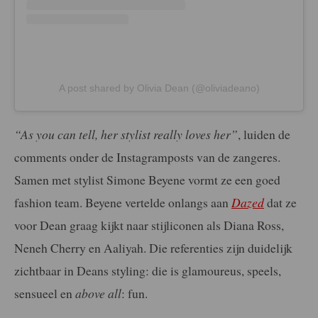
A post shared by Olivia Dean (@oliviadeano)
“As you can tell, her stylist really loves her”
, luiden de
comments onder de Instagramposts van de zangeres.
Samen met stylist Simone Beyene vormt ze een goed
fashion team. Beyene vertelde onlangs aan
Dazed
dat ze
voor Dean graag kijkt naar stijliconen als Diana Ross,
Neneh Cherry en Aaliyah. Die referenties zijn duidelijk
zichtbaar in Deans styling: die is glamoureus, speels,
sensueel en
above all
: fun.