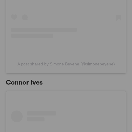
A post shared by Simone Beyene (@simonebeyene)
Connor Ives