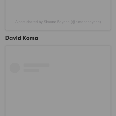
A post shared by Simone Beyene (@simonebeyene)
David Koma