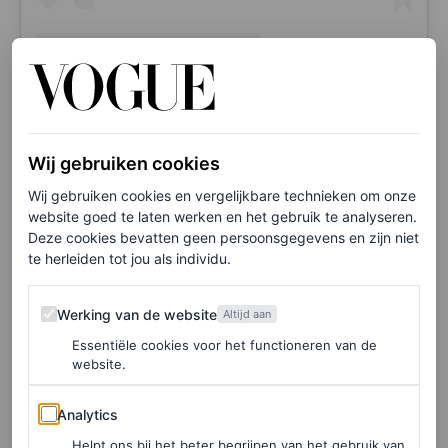
A post shared by Olivia Dean (@oliviadeano)
Wij gebruiken cookies
Wij gebruiken cookies en vergelijkbare technieken om onze
website goed te laten werken en het gebruik te analyseren.
Deze cookies bevatten geen persoonsgegevens en zijn niet
Chanel
te herleiden tot jou als individu.
Werking van de website
Werking van de website
Altijd aan
Essentiële cookies voor het functioneren van de
website.
Analytics
Analytics
Helpt ons bij het beter begrijpen van het gebruik van