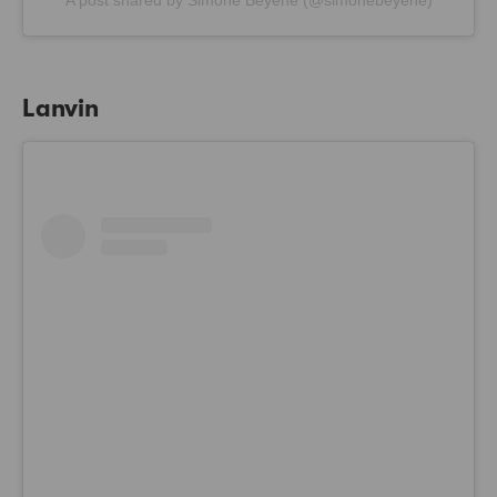
A post shared by Simone Beyene (@simonebeyene)
Lanvin