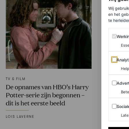
Wij gebrui
en het geb
te herleiden
Werking 
Werki
Esse
Analytics
Analyt
Help
TV & FILM
Adverten
Advert
De opnames van HBO’s Harry
Bete
Potter-serie zijn begonnen –
dit is het eerste beeld
Sociale m
Social
Late
LOIS LAVERNE