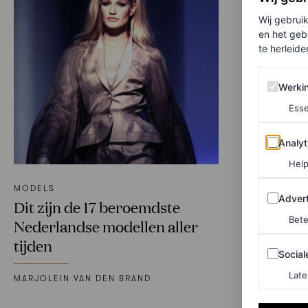
Wij gebrui
en het geb
te herleiden
Werking 
Werki
Esse
Analytics
Analyt
Help
MODELS
Adverten
Advert
Dit zijn de 17 beroemdste
Bete
Nederlandse modellen aller
tijden
Sociale m
Social
Late
MARJOLEIN VAN DEN BRAND