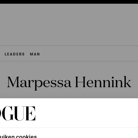
LEADERS
MAN
Marpessa Hennink
ruiken cookies